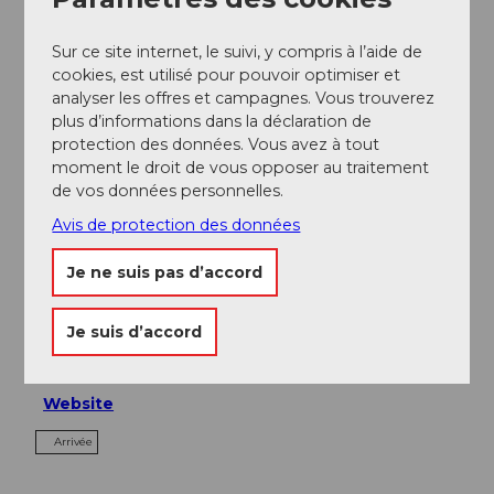
Sur ce site internet, le suivi, y compris à l’aide de
A voir
cookies, est utilisé pour pouvoir optimiser et
analyser les offres et campagnes. Vous trouverez
Excursions
plus d’informations dans la déclaration de
protection des données. Vous avez à tout
moment le droit de vous opposer au traitement
de vos données personnelles.
Contact
Avis de protection des données
Bellevue-Terminus
Je ne suis pas d’accord
Bahnhofstrasse 10
6390
Engelberg
Je suis d’accord
+41 (0)41 639 68 68
welcome@bellevue-terminus.ch
Website
Arrivée