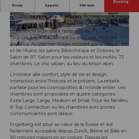
Booking
Route
Appeler
Site web
Un style de vie urbain au milieu des paysages
alpins
© Bellevue-Terminus |
CC-BY-NC-ND
© swisshotel, Hampi Krhenbhl
La grande maison sur la Bahnhofplatz. Au rez-de-
chaussée, le légendaire restaurant du Yucatan.
Toujours à l’affût du temps ou avec une longueur
d’avance. Au premier étage, encadré par le Hall du Bal
© swisshotel, Hampi Krhenbhl
et de l’Aulne, les salons Bibliothèque et Dolores, le
Salon de BT. Salon pour les visiteurs et les invités. 73
chambres. Le chic urbain, au lieu du kitsch alpin.
L’intérieur allie confort, style de vie et design.
Interaction entre l’histoire et le présent. La retraite
parfaite pour les cosmopolites du monde entier. Les
chambres sont proposées en quatre catégories :
Extra Large, Large, Medium et Small. Pour les familles,
le Top Connection ou les chambres avec portes
communicantes sont idéaux.
Engelberg est situé au cœur de la Suisse et est
facilement accessible depuis Zurich, Berne et Bâle en
90 minutes maximum en voiture. Depuis les