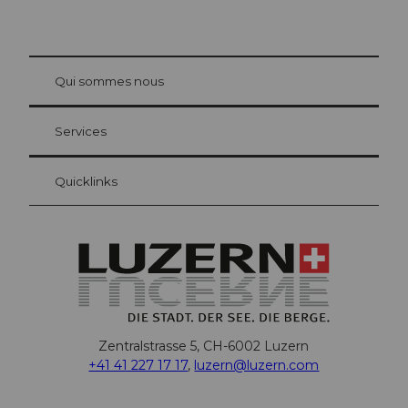
© Be
at Bre
chbü
hl
Qui sommes nous
Carte d’hôte Lucerne
Vos avantages en tant qu'hôte pour la nuit
Services
Quicklinks
Zentralstrasse 5, CH-6002 Luzern
+41 41 227 17 17
,
luzern@luzern.com