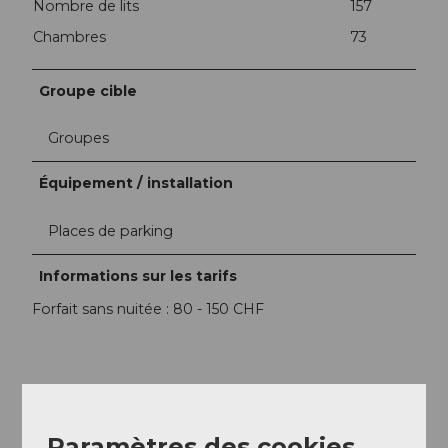
Nombre de lits
157
Chambres
73
Groupe cible
Groupes
Équipement / installation
Places de parking
Informations sur les tarifs
Forfait sans nuitée : 80 - 150 CHF
A proximité
Regarder sur la carte
Paramètres des cookies