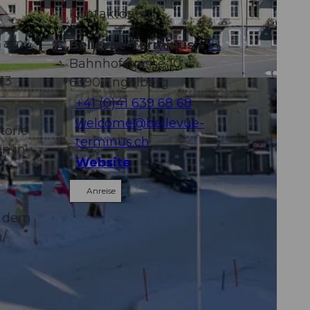
Kontaktdaten
r am
Bellevue-Terminus
Bahnhofstrasse 10
73
6390
Engelberg
+41 (0)41 639 68 68
welcome@bellevue-
torie
terminus.ch
n in
Website
Anreise
t dem
n/