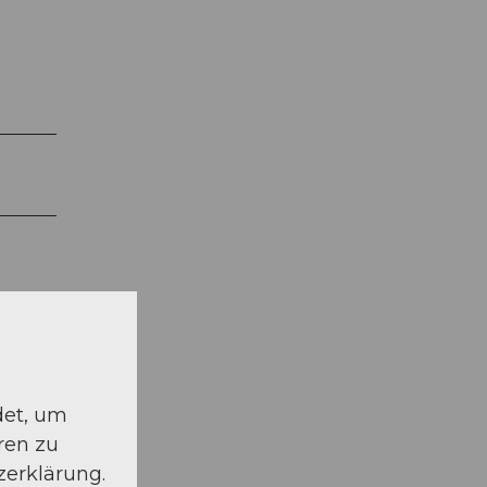
det, um
ren zu
zerklärung.