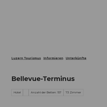
Z
ungen
Webcams
Gästekarte
u
m
Die Stadt
Die Erlebnisregion
I
n
h
a
l
t
Luzern Tourismus
Informieren
Unterkünfte
Bellevue-Terminus
Hotel
Anzahl der Betten: 157
73 Zimmer