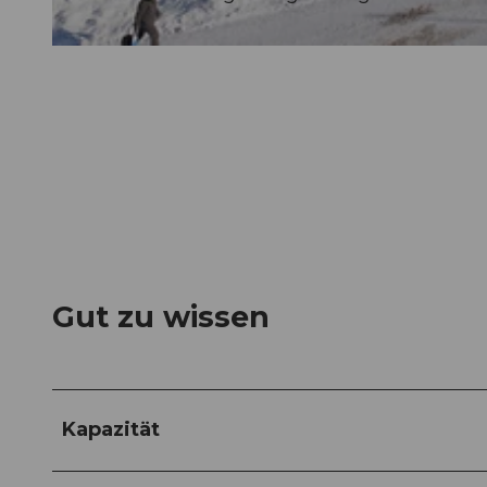
© swisshotel, Hampi Krhenbhl
Gut zu wissen
Kapazität