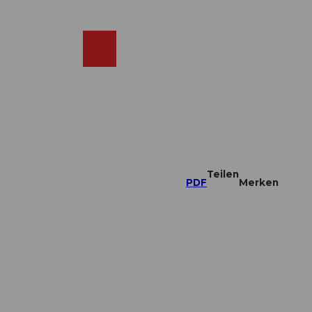
DE
ebcams
Merkzettel
Suche
Shop
Teilen
PDF
Merken