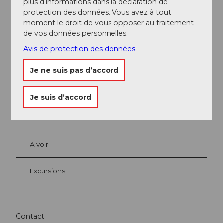
plus d’informations dans la déclaration de
protection des données. Vous avez à tout
Ping-pong
moment le droit de vous opposer au traitement
de vos données personnelles.
Avis de protection des données
Je ne suis pas d’accord
A proximité
Regarder sur la carte
Je suis d’accord
Evénement
A voir
Excursions
Contact