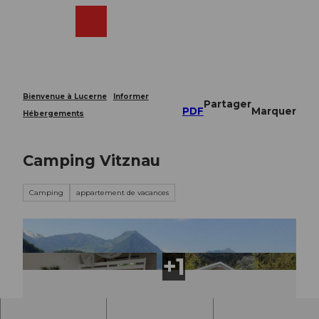
T
o
Webcams
Recherche
Menu
Shop
c
o
n
t
e
Bienvenue à Lucerne
Informer
Partager
n
PDF
Marquer
Hébergements
t
Camping Vitznau
Camping
appartement de vacances