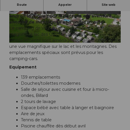
Vivez la nature à l'état pur au camping de
Route
Appeler
Site web
Vitznau au bord du lac des Quatre-Cantons. Un
endroit idyllique pour la détente et l'aventure,
©
CC-BY-NC-ND
©
CC-BY-NC-ND
entouré de montagnes et d'un lac limpide.
Le camping de Vitznau se trouve non loin du
magnifique lac des Quatre-Cantons. Les
emplacements sont aménagés en terrasses et offrent
©
CC-BY-NC-ND
une vue magnifique sur le lac et les montagnes. Des
emplacements spéciaux sont prévus pour les
camping-cars.
Equipement
139 emplacements
Douches/toilettes modernes
Salle de séjour avec cuisine et four à micro-
ondes, Billard
2 tours de lavage
Espace bébé avec table à langer et baignoire
Aire de jeux
Tennis de table
Piscine chauffée dès début avril