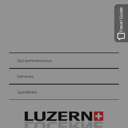
Travel Guide
© Be
at Bre
chbü
hl
Qui sommes nous
Carte d’hôte Lucerne
Vos avantages en tant qu'hôte pour la nuit
Services
Quicklinks