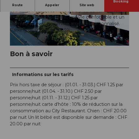
Booking
Le City Hotel est situé dans le centre de Brunnen, à
Route
Appeler
Site web
seulement quelques minutes à pied de l’embarcadère.
Il offre un confort élégant, une vie confortable et un
© swisshotel, Samuel Buettler Photographie
© swisshotel, Samuel Buettler Photographie
bon niveau avec un service amical et personnalisé.
Parking de l’hôtel (n° 22-39)
© swisshotel
Bon à savoir
Informations sur les tarifs
Prix hors taxe de séjour : (01.01. - 31.03.) CHF 1.25 par
personne/nuit (01.04. - 31.10.) CHF 2.50 par
personne/nuit (01.11. - 31.12.) CHF 1.25 par
personne/nuit carte d’hôte : 10% de réduction sur la
consommation au City Restaurant. Chien : CHF 20.00
par nuit Un lit bébé est disponible sur demande : CHF
20.00 par nuit