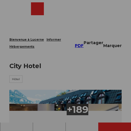
T
o
Webcams
Recherche
Menu
Shop
c
o
n
t
e
Bienvenue à Lucerne
Informer
Partager
n
PDF
Marquer
Hébergements
t
City Hotel
Hôtel