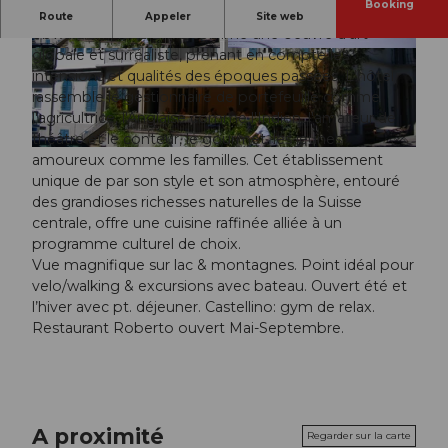
Booking
Ce bâtiment centenaire a été conçu par l'artiste
Route
Appeler
Site web
obwaldien Franz Brivé comme une oeuvre d'art
globale et surréaliste, prenant en compte les
© swisshotel
© swisshotel
intensions et qualités des époques passées. L'hôtel
rassemble le gestionnaire de portefeuille comme
l'agricultrice, l'Anglaise comme l'Indien, l'amateur de
théâtre et le conteur, le gourmet, les jeunes
© swisshotel
amoureux comme les familles. Cet établissement
unique de par son style et son atmosphère, entouré
des grandioses richesses naturelles de la Suisse
centrale, offre une cuisine raffinée alliée à un
programme culturel de choix.
Vue magnifique sur lac & montagnes. Point idéal pour
velo/walking & excursions avec bateau. Ouvert été et
l’hiver avec pt. déjeuner. Castellino: gym de relax.
Restaurant Roberto ouvert Mai-Septembre.
A proximité
Regarder sur la carte