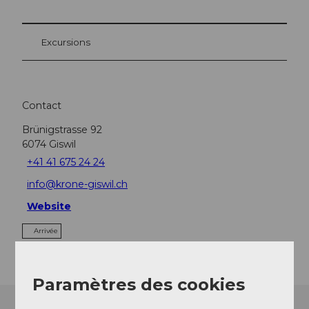
Excursions
Contact
Brünigstrasse 92
6074
Giswil
+41 41 675 24 24
info@krone-giswil.ch
Website
Arrivée
Paramètres des cookies