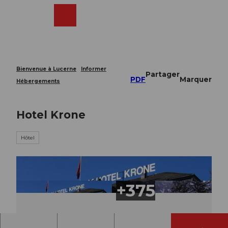
T
o
Webcams
Recherche
Menu
Shop
c
o
n
t
e
Bienvenue à Lucerne
Informer
Partager
n
PDF
Marquer
Hébergements
t
Hotel Krone
Hôtel