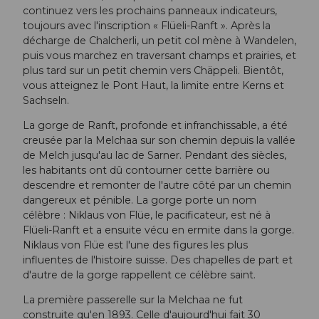
continuez vers les prochains panneaux indicateurs,
toujours avec l'inscription « Flüeli-Ranft ». Après la
décharge de Chalcherli, un petit col mène à Wandelen,
puis vous marchez en traversant champs et prairies, et
plus tard sur un petit chemin vers Chäppeli. Bientôt,
vous atteignez le Pont Haut, la limite entre Kerns et
Sachseln.
La gorge de Ranft, profonde et infranchissable, a été
creusée par la Melchaa sur son chemin depuis la vallée
de Melch jusqu'au lac de Sarner. Pendant des siècles,
les habitants ont dû contourner cette barrière ou
descendre et remonter de l'autre côté par un chemin
dangereux et pénible. La gorge porte un nom
célèbre : Niklaus von Flüe, le pacificateur, est né à
Flüeli-Ranft et a ensuite vécu en ermite dans la gorge.
Niklaus von Flüe est l'une des figures les plus
influentes de l'histoire suisse. Des chapelles de part et
d'autre de la gorge rappellent ce célèbre saint.
La première passerelle sur la Melchaa ne fut
construite qu'en 1893. Celle d'aujourd'hui fait 30