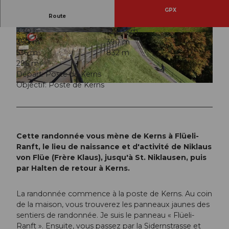
GPX
Route
3:30 h
12,20 km
© Obwalden Tourismus, Obwalden Tourismus
© Obwalden Tourismus, Obwalden Tourismus
390 m
390 m
536 m
832 m
296 m
Départ: Poste de Kerns
Objectif: Poste de Kerns
© Obwalden Tourismus, Obwalden Tourismus
Cette randonnée vous mène de Kerns à Flüeli-
Ranft, le lieu de naissance et d'activité de Niklaus
von Flüe (Frère Klaus), jusqu'à St. Niklausen, puis
par Halten de retour à Kerns.
La randonnée commence à la poste de Kerns. Au coin
de la maison, vous trouverez les panneaux jaunes des
sentiers de randonnée. Je suis le panneau « Flüeli-
Ranft ». Ensuite, vous passez par la Sidernstrasse et