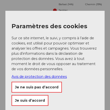
Ballast (14%)
Chemin (19%)
Sentier
(38%)
Meilleure saison
Paramètres des cookies
approprié
selon les conditions météorologiques
Sur ce site internet, le suivi, y compris à l’aide de
cookies, est utilisé pour pouvoir optimiser et
Jan
Fév
Mar
Avr
Mai
Jui
Jui
analyser les offres et campagnes. Vous trouverez
plus d’informations dans la déclaration de
Aoû
Sep
Oct
Nov
Déc
protection des données. Vous avez à tout
moment le droit de vous opposer au traitement
Caractéristiques de l'excursion
de vos données personnelles.
Avis de protection des données
Circuit
Je ne suis pas d’accord
Auteur(e)
Obwalden Tourismus
Je suis d’accord