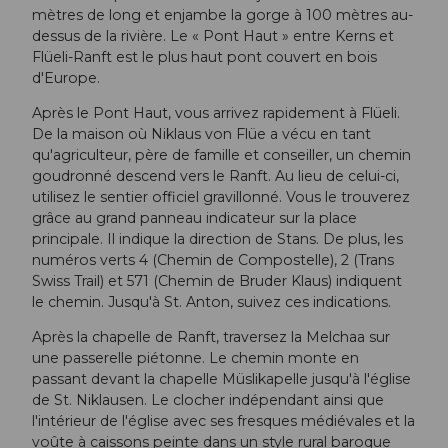
mètres de long et enjambe la gorge à 100 mètres au-
dessus de la rivière. Le « Pont Haut » entre Kerns et
Flüeli-Ranft est le plus haut pont couvert en bois
d'Europe.
Après le Pont Haut, vous arrivez rapidement à Flüeli.
De la maison où Niklaus von Flüe a vécu en tant
qu'agriculteur, père de famille et conseiller, un chemin
goudronné descend vers le Ranft. Au lieu de celui-ci,
utilisez le sentier officiel gravillonné. Vous le trouverez
grâce au grand panneau indicateur sur la place
principale. Il indique la direction de Stans. De plus, les
numéros verts 4 (Chemin de Compostelle), 2 (Trans
Swiss Trail) et 571 (Chemin de Bruder Klaus) indiquent
le chemin. Jusqu'à St. Anton, suivez ces indications.
Après la chapelle de Ranft, traversez la Melchaa sur
une passerelle piétonne. Le chemin monte en
passant devant la chapelle Müslikapelle jusqu'à l'église
de St. Niklausen. Le clocher indépendant ainsi que
l'intérieur de l'église avec ses fresques médiévales et la
voûte à caissons peinte dans un style rural baroque