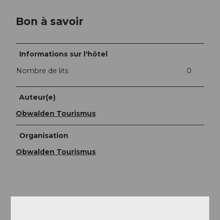
Bon à savoir
Informations sur l'hôtel
Nombre de lits
0
Auteur(e)
Obwalden Tourismus
Organisation
Obwalden Tourismus
A proximité
Regarder sur la carte