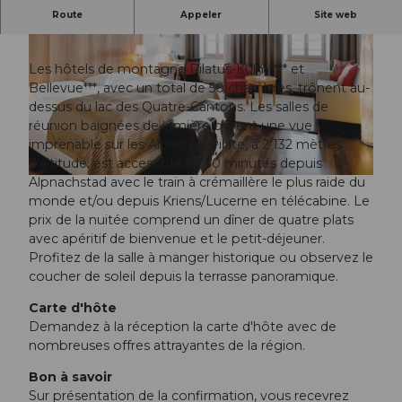
Route
Appeler
Site web
Si proche et pourtant dans un tout autre monde !
Les hôtels de montagne Pilatus-Kulm**** et
Bellevue***, avec un total de 50 chambres, trônent au-
dessus du lac des Quatre-Cantons. Les salles de
réunion baignées de lumière offrent une vue
© Obwalden Tourismus, Obwalden Tourismus, Lukas Sprung
imprenable sur les Alpes. Le Pilate, à 2'132 mètres
d'altitude, est accessible en 30 minutes depuis
Alpnachstad avec le train à crémaillère le plus raide du
© Obwalden Tourismus, Obwalden Tourismus, Urs Wyss
monde et/ou depuis Kriens/Lucerne en télécabine. Le
prix de la nuitée comprend un dîner de quatre plats
avec apéritif de bienvenue et le petit-déjeuner.
Profitez de la salle à manger historique ou observez le
coucher de soleil depuis la terrasse panoramique.
Carte d'hôte
Demandez à la réception la carte d'hôte avec de
nombreuses offres attrayantes de la région.
Bon à savoir
Sur présentation de la confirmation, vous recevrez