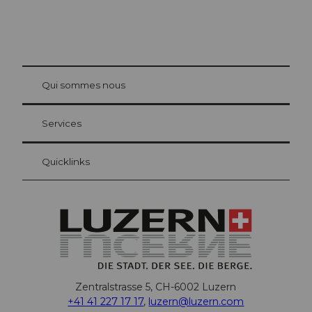
© Be
at Bre
chbü
hl
Qui sommes nous
Carte d’hôte Lucerne
Vos avantages en tant qu'hôte pour la nuit
Services
Quicklinks
Zentralstrasse 5, CH-6002 Luzern
+41 41 227 17 17
,
luzern@luzern.com