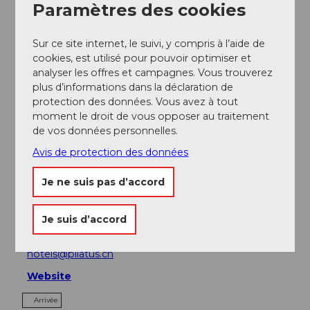
Paramètres des cookies
Evénement
Sur ce site internet, le suivi, y compris à l’aide de
cookies, est utilisé pour pouvoir optimiser et
analyser les offres et campagnes. Vous trouverez
A voir
plus d’informations dans la déclaration de
protection des données. Vous avez à tout
Excursions
moment le droit de vous opposer au traitement
de vos données personnelles.
Avis de protection des données
Contact
Je ne suis pas d’accord
Schlossweg 1
6010
Kriens
Je suis d’accord
+41 41 329 12 12
hotels@pilatus.ch
Website
Arrivée