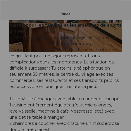
Appartement de vacances directement près des
Route
remontées mécaniques et des pistes de ski -
parfait pour les familles et les amateurs de sports
S
C
d'hiver
a
h
Profite de tes vacances dans ce logement situé à la
l
a
fois au calme et au centre de Sörenberg.
l
m
L'appartement est idéal pour les familles et offre tout
e
b
S
ce qu'il faut pour un séjour reposant et sans
d
r
a
complications dans les montagnes. La situation est
e
e
l
difficile à surpasser : Tu atteins le téléphérique en
b
à
l
seulement 50 mètres, le centre du village avec ses
a
c
e
commerces, ses restaurants et ses transports publics
i
o
à
est accessible en quelques minutes à pied.
n
u
m
c
a
1 salon/salle à manger avec table à manger et canapé
h
n
1 cuisine entièrement équipée (four, micro-ondes,
e
g
lave-vaisselle, machine à café Nespresso, etc.) avec
r
e
une petite table à manger
r
2 chambres à coucher avec chacune un lit superposé
double (4-8 places)