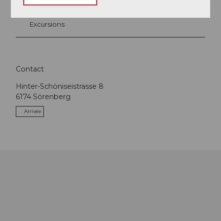
Excursions
Contact
Hinter-Schöniseistrasse 8
6174
Sörenberg
Arrivée