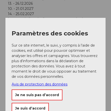
13. - 26.12.2026
10. - 21.01.2027
14. - 25.02.2027
Le reste de l'année, l'appartement est également
disponible en partie sur des périodes plus courtes (du
dimanche au vendredi).
Paramètres des cookies
Interlocuteur/trice
Sur ce site internet, le suivi, y compris à l’aide de
Herr Dominik Zemp
cookies, est utilisé pour pouvoir optimiser et
analyser les offres et campagnes. Vous trouverez
plus d’informations dans la déclaration de
protection des données. Vous avez à tout
moment le droit de vous opposer au traitement
de vos données personnelles.
A proximité
Regarder sur la carte
Avis de protection des données
Je ne suis pas d’accord
Evénement
Je suis d’accord
A voir