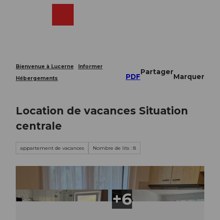
T
o
Webcams
Recherche
Menu
Shop
c
o
n
t
e
Bienvenue à Lucerne
Informer
Partager
n
PDF
Marquer
Hébergements
t
Location de vacances Situation
centrale
appartement de vacances
Nombre de lits : 8