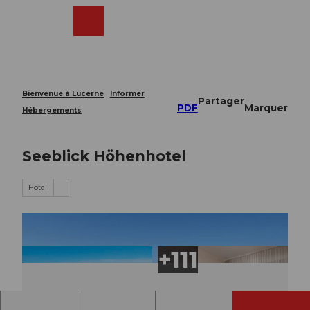
T
o
Webcams
Recherche
Menu
Shop
c
o
n
t
e
Bienvenue à Lucerne
Informer
Partager
n
PDF
Marquer
Hébergements
t
Seeblick Höhenhotel
Hôtel