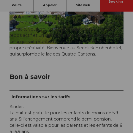
Booking
Une situation centrale avec une vue de rêve sur le
Route
Appeler
Site web
scintillant lac des Quatre-Cantons et les montagnes
préalpines du Pilate au Rigi. Avec un panorama à 180
© swisshotel
© swisshotel
degrés à couper le souffle sur la pittoresque Suisse
centrale, vous trouverez une inspiration vivifiante, un
repos actif et un véritable sentiment de vacances. Car
celui qui sait profiter récupère plus vite et stimule sa
© swisshotel
propre créativité. Bienvenue au Seeblick Höhenhotel,
qui surplombe le lac des Quatre-Cantons.
Bon à savoir
Informations sur les tarifs
Kinder:
La nuit est gratuite pour les enfants de moins de 5.9
ans. Si l'arrangement comprend la demi-pension,
celle-ci est valable pour les parents et les enfants de 6
à 15.9 ans.