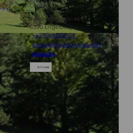
Contact
Fellenrütistrasse 100
6390
Engelberg
+41 79 100 50 33
kontakt@villa-hundert.ch
Website
Arrivée