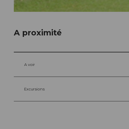
© swisshotel
A proximité
A voir
Excursions