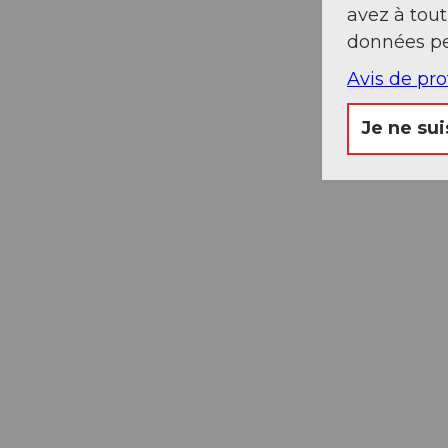
avez à tou
données pe
Avis de pr
Je ne sui