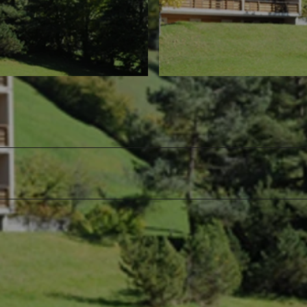
© swisshotel