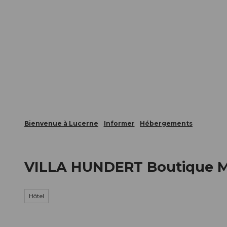
T
nts
Webcams
Carte d’hôte
o
c
La ville
La région
Informer
o
n
t
e
n
t
Bienvenue à Lucerne
Informer
Hébergements
VILLA HUNDERT Boutique 
Hôtel