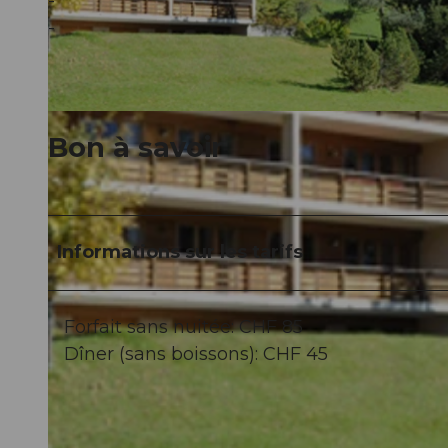
-
-
© swisshotel
Bon à savoir
Informations sur les tarifs
Forfait sans nuitée: CHF 85
Dîner (sans boissons): CHF 45