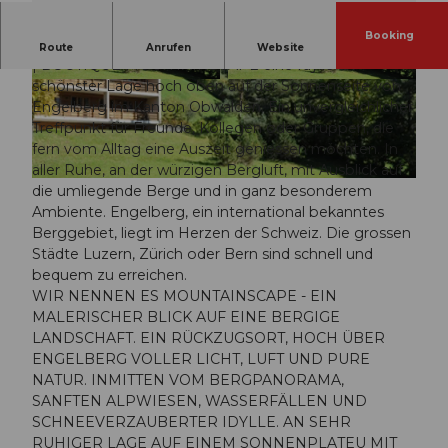
Booking
Umarmt von herrlicher Natur ist die VILLA HUNDERT
Route
Anrufen
Website
| BOUTIQUE MOUNTAINSCAPE eine Idylle an
schönster Lage hoch oben auf der Sonnenseite von
© swisshotel
© swisshotel
Engelberg im Kanton Obwalden. Ein unvergleichlicher
Treffpunkt für Freunde, Kollegen oder Gruppen, die
fern vom Alltag eine Auszeit geniessen möchten. In
aller Ruhe, an der würzigen Bergluft, mit Ausblick auf
© swisshotel
die umliegende Berge und in ganz besonderem
Ambiente. Engelberg, ein international bekanntes
Berggebiet, liegt im Herzen der Schweiz. Die grossen
Städte Luzern, Zürich oder Bern sind schnell und
bequem zu erreichen.
WIR NENNEN ES MOUNTAINSCAPE - EIN
MALERISCHER BLICK AUF EINE BERGIGE
LANDSCHAFT. EIN RÜCKZUGSORT, HOCH ÜBER
ENGELBERG VOLLER LICHT, LUFT UND PURE
NATUR. INMITTEN VOM BERGPANORAMA,
SANFTEN ALPWIESEN, WASSERFÄLLEN UND
SCHNEEVERZAUBERTER IDYLLE. AN SEHR
RUHIGER LAGE AUF EINEM SONNENPLATEU MIT