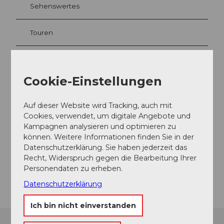
Sehenswertes
Touren
Kontaktdaten
Cookie-Einstellungen
Fellenrütistrasse 100
Auf dieser Website wird Tracking, auch mit
6390
Engelberg
Cookies, verwendet, um digitale Angebote und
+41 79 100 50 33
Kampagnen analysieren und optimieren zu
kontakt@villa-hundert.ch
können. Weitere Informationen finden Sie in der
Datenschutzerklärung. Sie haben jederzeit das
Website
Recht, Widerspruch gegen die Bearbeitung Ihrer
Personendaten zu erheben.
Anreise
Datenschutzerklärung
Ich bin nicht einverstanden