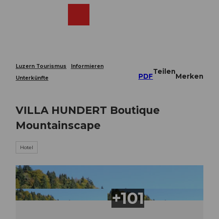
Z
u
Webcams
Merkzettel
Suche
Menü
Shop
m
I
n
h
a
Luzern Tourismus
Informieren
Teilen
l
PDF
Merken
Unterkünfte
t
VILLA HUNDERT Boutique
Mountainscape
Hotel