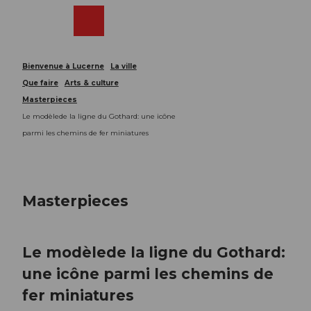
T
o
Webcams
Recherche
Menu
Shop
c
o
n
Bienvenue à Lucerne
La ville
t
Que faire
Arts & culture
e
Masterpieces
n
Le modèlede la ligne du Gothard: une icône
t
parmi les chemins de fer miniatures
Masterpieces
Le modèlede la ligne du Gothard:
une icône parmi les chemins de
fer miniatures