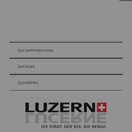
© Be
at Bre
chbü
hl
Qui sommes nous
Carte d’hôte Lucerne
Vos avantages en tant qu'hôte pour la nuit
Services
Quicklinks