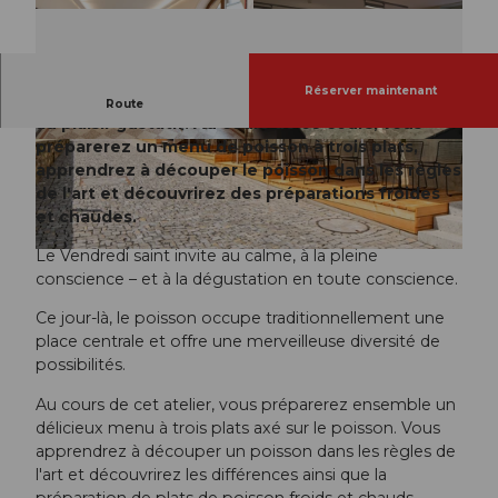
Réserver maintenant
Le Vendredi saint invite à la pleine conscience et
Route
au plaisir gustatif. Au cours de ce cours, vous
préparerez un menu de poisson à trois plats,
apprendrez à découper le poisson dans les règles
de l'art et découvrirez des préparations froides
et chaudes.
Le Vendredi saint invite au calme, à la pleine
conscience – et à la dégustation en toute conscience.
Ce jour-là, le poisson occupe traditionnellement une
place centrale et offre une merveilleuse diversité de
possibilités.
Au cours de cet atelier, vous préparerez ensemble un
délicieux menu à trois plats axé sur le poisson. Vous
apprendrez à découper un poisson dans les règles de
l'art et découvrirez les différences ainsi que la
préparation de plats de poisson froids et chauds.