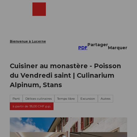
T
o
Webcams
Recherche
Menu
Shop
c
o
n
t
e
Bienvenue à Lucerne
Partager
n
PDF
Marquer
t
Cuisiner au monastère - Poisson
du Vendredi saint | Culinarium
Alpinum, Stans
Parti
Délices culinaires
Temps libre
Excursion
Autres
à partir de 95,00 CHF p.p.