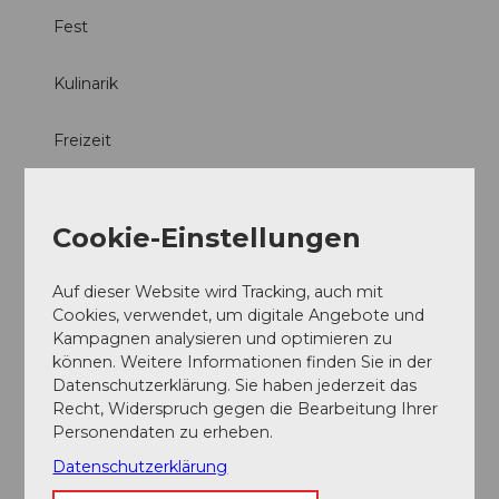
b
b
Fest
3
8
0
.
9
Kulinarik
j
d
p
8
g
Freizeit
4
.
Exkursion
j
p
Cookie-Einstellungen
g
Sonstiges
Auf dieser Website wird Tracking, auch mit
Anreise und Parken
Cookies, verwendet, um digitale Angebote und
Kampagnen analysieren und optimieren zu
Culinarium Alpinum
können. Weitere Informationen finden Sie in der
Datenschutzerklärung. Sie haben jederzeit das
Kontaktdaten
Recht, Widerspruch gegen die Bearbeitung Ihrer
Personendaten zu erheben.
Mürgstrasse 18
6370
Stans
Datenschutzerklärung
Anreise