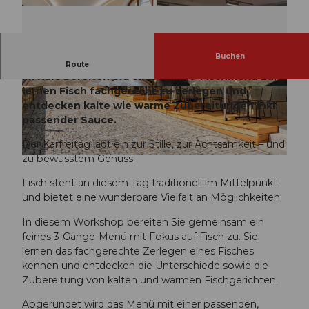
Buchen
Karfreitag lädt zu Achtsamkeit und Genuss ein.
Route
Im Kurs bereiten Sie ein 3-Gänge-Fischmenü zu,
lernen Fisch fachgerecht zu zerlegen und
K
M
entdecken kalte wie warme Zubereitungen inkl.
r
A
passender Sauce.
e
-
u
b
Der Karfreitag lädt ein zur Stille, zur Achtsamkeit – und
z
6
zu bewusstem Genuss.
M
g
7
A
a
a
Fisch steht an diesem Tag traditionell im Mittelpunkt
-
n
5
und bietet eine wunderbare Vielfalt an Möglichkeiten.
0
g
5
7
In diesem Workshop bereiten Sie gemeinsam ein
1
5
e
feines 3-Gänge-Menü mit Fokus auf Fisch zu. Sie
.
d
e
lernen das fachgerechte Zerlegen eines Fisches
j
-
d
kennen und entdecken die Unterschiede sowie die
p
1
4
Zubereitung von kalten und warmen Fischgerichten.
g
6
4
f
Abgerundet wird das Menü mit einer passenden,
8