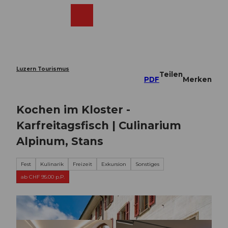
Z
u
Webcams
Merkzettel
Suche
Menü
Shop
m
I
n
h
a
Luzern Tourismus
Teilen
l
PDF
Merken
t
Kochen im Kloster -
Karfreitagsfisch | Culinarium
Alpinum, Stans
Fest
Kulinarik
Freizeit
Exkursion
Sonstiges
ab CHF 95.00 p.P.