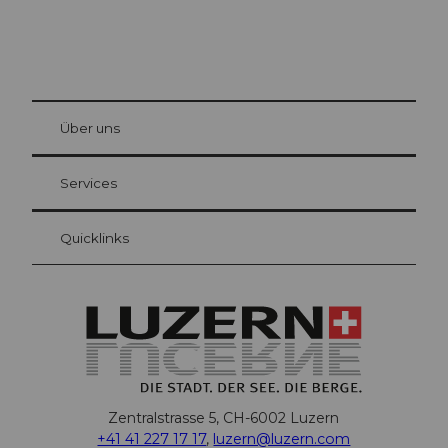
© Be
at Bre
chbü
hl
Über uns
Gästekarte Luzern
Ihre Vorteile als Übernachtungsgast
Services
Quicklinks
Zentralstrasse 5, CH-6002 Luzern
+41 41 227 17 17
,
luzern@luzern.com