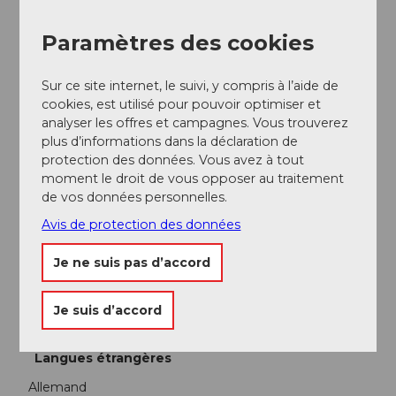
Familles
Paramètres des cookies
Catégories
Sur ce site internet, le suivi, y compris à l’aide de
cookies, est utilisé pour pouvoir optimiser et
Offre individuelle
analyser les offres et campagnes. Vous trouverez
plus d’informations dans la déclaration de
Tour
protection des données. Vous avez à tout
moment le droit de vous opposer au traitement
de vos données personnelles.
l'exercice mental
Avis de protection des données
Temps libre
Je ne suis pas d’accord
Modes de paiement
Je suis d’accord
Entrée gratuite
Langues étrangères
Allemand