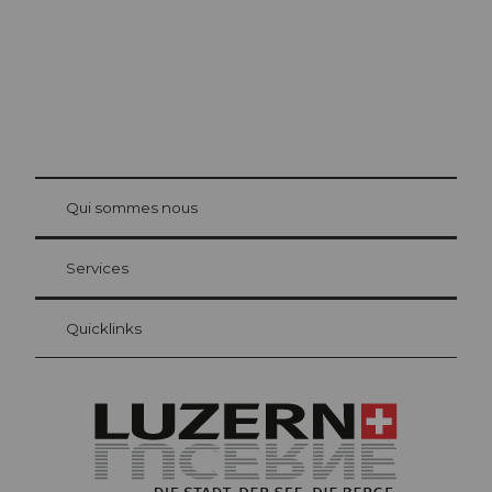
© Be
at Bre
chbü
hl
Qui sommes nous
Carte d’hôte Lucerne
Vos avantages en tant qu'hôte pour la nuit
Services
Quicklinks