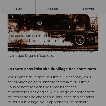
Route
Appeler
Site web
Un jeu de piste policier à travers le village des
cheminots
Une catastrophe menace à Erstfeld : un petit malin
s'est permis une blague et a ouvert les robinets de
gaz pendant la nuit. Ceux-ci mènent tous à la gare -
une explosion est imminente ! Partez à la recherche
de l'escroc à l'aide de votre smartphone et fermez les
© Atelier Degen+Meili |
CC-BY-NC-ND
robinets de gaz à l'aide de votre smartphone. Ayez le
courage de trouver le criminel et de sauver le village
© Uri Tourismus |
CC-BY-NC-ND
avant que la gare n'explose.
En route dans l'histoire du village des cheminots
Vous partez de la gare d'Erstfeld. En chemin, vous
découvrirez de près l'histoire ferroviaire d'Erstfeld :
vous pénétrerez dans des recoins cachés,
rencontrerez des originaux du village et apprendrez
toutes sortes de choses sur l'influence des chemins
de fer sur le village. Vous apprendrez de manière