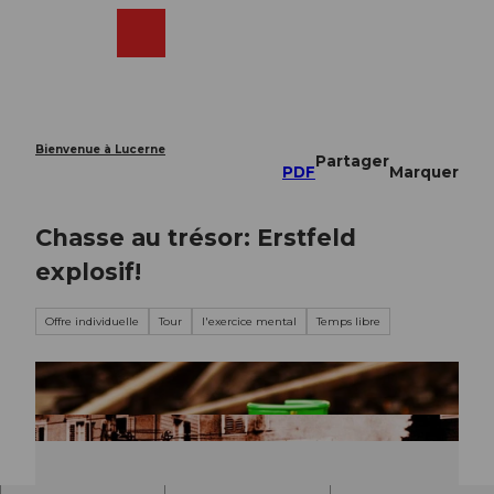
T
o
Webcams
Recherche
Menu
Shop
c
o
n
t
e
Bienvenue à Lucerne
Partager
n
PDF
Marquer
t
Chasse au trésor: Erstfeld
explosif!
Offre individuelle
Tour
l'exercice mental
Temps libre