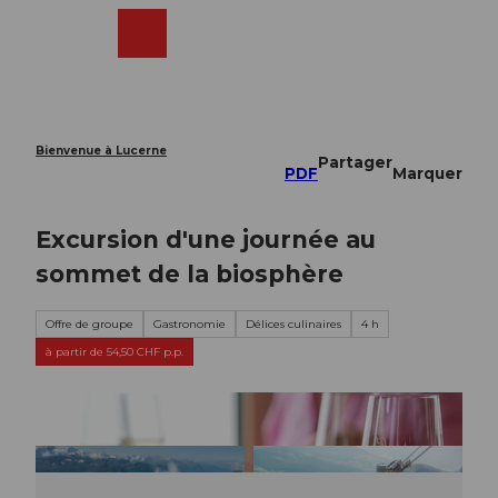
T
o
Webcams
Recherche
Menu
Shop
c
o
n
t
e
Bienvenue à Lucerne
Partager
n
PDF
Marquer
t
Excursion d'une journée au
sommet de la biosphère
Offre de groupe
Gastronomie
Délices culinaires
4 h
à partir de 54,50 CHF p.p.