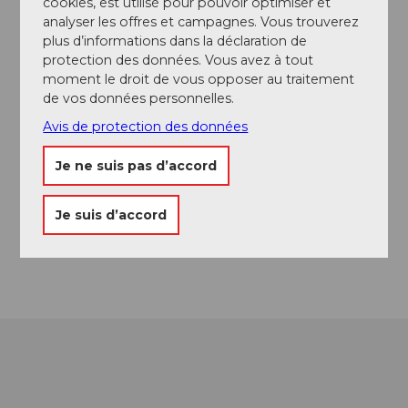
cookies, est utilisé pour pouvoir optimiser et
CHF 25.- par personne | plat du jour
analyser les offres et campagnes. Vous trouverez
CHF 30.- par personne | menu à 2 plats
plus d’informations dans la déclaration de
CHF 36.50 par personne | menu à 3 plats
protection des données. Vous avez à tout
moment le droit de vous opposer au traitement
Interlocuteur/trice
de vos données personnelles.
Gipfel-Restaurant Rothorn
Avis de protection des données
Je ne suis pas d’accord
Contact
Gipfel-Restaurant Rothorn
Je suis d’accord
6174
Sörenberg
Arrivée