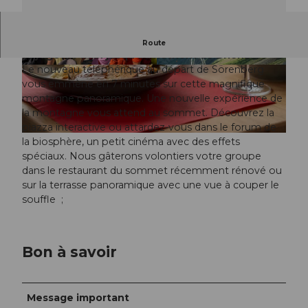
Offre pour les groupes avec repas de midi et
Route
voyage en train jusqu'au Rothorn de Brienz.
Le nouveau téléphérique au départ de Sörenberg
© David Bürgisser |
CC-BY-NC-ND
© David Bürgisser |
CC-BY-NC-ND
vous emmène en 7 minutes sur cette magnifique
montagne panoramique. Une nouvelle expérience de
la montagne vous attend au sommet. Découvrez la
piazza interactive ou attardez-vous dans le forum de
© David Bürgisser |
CC-BY-NC-ND
la biosphère, un petit cinéma avec des effets
spéciaux. Nous gâterons volontiers votre groupe
dans le restaurant du sommet récemment rénové ou
sur la terrasse panoramique avec une vue à couper le
souffle ;
Bon à savoir
Message important