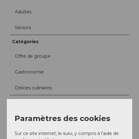
Adultes
Seniors
Catégories
Offre de groupe
Gastronomie
Délices culinaires
Informations sur les tarifs
Voyage de retour
(à partir de 10 personnes) :
Paramètres des cookies
CHF 29.50
Le Magic Pass est valable !
Sur ce site internet, le suivi, y compris à l’aide de
Repas de midi :