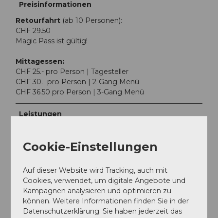
Preisinformationen
Retourfahrt
(ab 10 Personen):
CHF 29.50
Magic Pass ist gültig!
Mittagessen:
CHF 25.- pro Person | Tagesteller
CHF 30.- pro Person | 2-Gang Menü
CHF 36.50 pro Person | 3-Gang Menü
Leistungen
• Retourfahrt mit der Luftseilbahn Brienzer Rothorn
• Mittagessen (exkl. Getränke) im Gipfelrestaurant
Cookie-Einstellungen
Rothorn
• Rundblick auf 693 Berggipfel
Auf dieser Website wird Tracking, auch mit
• Bergstation mit Biosphärenforum (Kino ist
Cookies, verwendet, um digitale Angebote und
kostenlos)
Kampagnen analysieren und optimieren zu
können. Weitere Informationen finden Sie in der
Ansprechpartner:in
Datenschutzerklärung. Sie haben jederzeit das