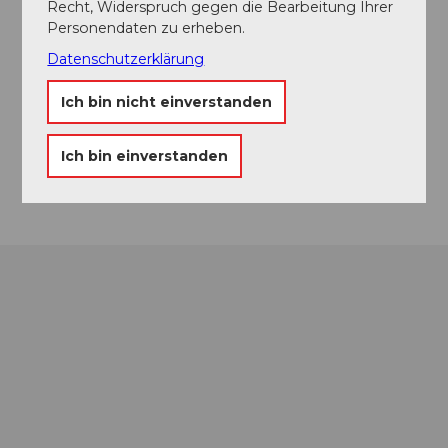
Gipfel-Restaurant Rothorn
Recht, Widerspruch gegen die Bearbeitung Ihrer
Personendaten zu erheben.
Kontaktdaten
Datenschutzerklärung
Gipfel-Restaurant Rothorn
Ich bin nicht einverstanden
6174
Sörenberg
Website
Ich bin einverstanden
Anreise