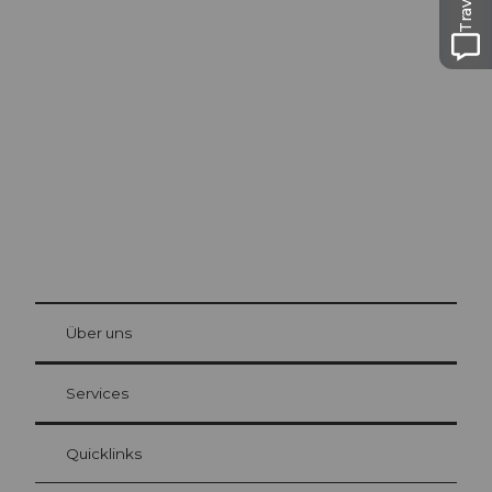
Ausflugstipps in
Luzern
Die Stadt. Der See. Die Berge.
© Be
at Bre
chbü
hl
Über uns
Gästekarte Luzern
Ihre Vorteile als Übernachtungsgast
Services
Quicklinks