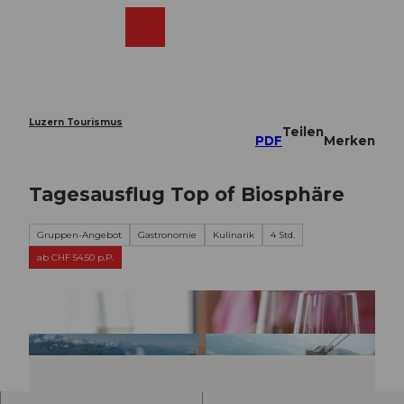
Z
u
Webcams
Merkzettel
Suche
Menü
Shop
m
I
n
h
a
Luzern Tourismus
Teilen
l
PDF
Merken
t
Tagesausflug Top of Biosphäre
Gruppen-Angebot
Gastronomie
Kulinarik
4 Std.
ab CHF 54.50 p.P.