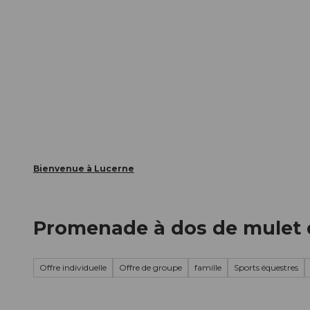
T
nts
Webcams
Carte d’hôte
o
c
La ville
La région
Informer
o
n
t
e
n
t
Bienvenue à Lucerne
Promenade à dos de mulet d
Offre individuelle
Offre de groupe
famille
Sports équestres