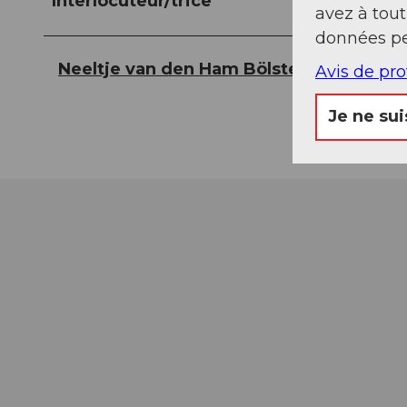
Interlocuteur/trice
avez à tou
données pe
Neeltje van den Ham Bölsterli
Avis de pr
Je ne sui