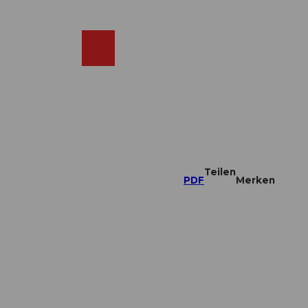
DE
ebcams
Merkzettel
Suche
Shop
Teilen
PDF
Merken