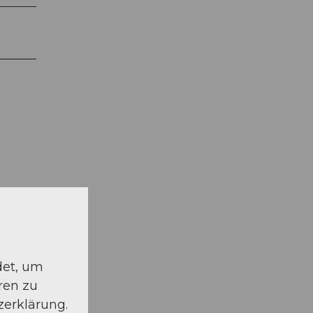
det, um
ren zu
zerklärung.