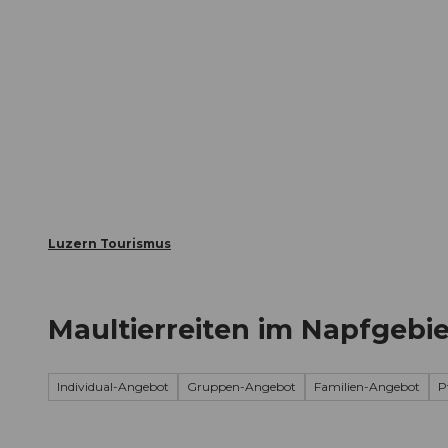
Z
ungen
Webcams
Gästekarte
u
m
Die Stadt
Die Erlebnisregion
I
n
h
a
l
t
Luzern Tourismus
Maultierreiten im Napfgebie
Individual-Angebot
Gruppen-Angebot
Familien-Angebot
P