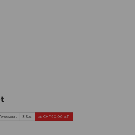
Informieren
Buchen
Business
W
t
ferdesport
3 Std.
ab CHF 90.00 p.P.