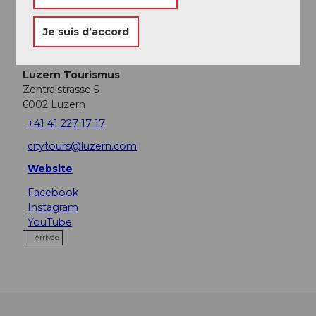
Je suis d’accord
Contact
Luzern Tourismus
Zentralstrasse 5
6002
Luzern
+41 41 227 17 17
citytours@luzern.com
Website
Facebook
Instagram
YouTube
Arrivée