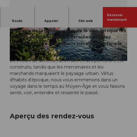
Réserver
L
maintenant
Route
Appeler
Site web
Accompagnez-nous dans un voyage à Lucerne à
i
l’époque de la construction de la ville, lorsque les
r
© Laila Bosco
cloches déterminaient le déroulement des
e
journées et que les artisans travaillaient dans la
l
rue.
a
Des tours de défense, des murs et des ponts ont été
v
construits, tandis que les mercenaires et les
i
marchands marquaient le paysage urbain. Vêtus
d
d'habits d'époque, nous vous emmenons dans un
é
voyage dans le temps au Moyen-Âge et vous faisons
o
sentir, voir, entendre et ressentir le passé.
Aperçu des rendez-vous