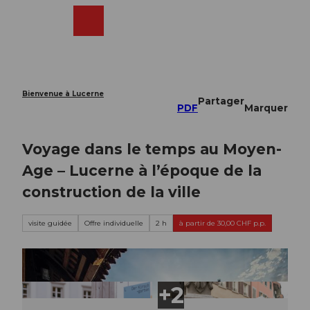
T
o
Webcams
Recherche
Menu
Shop
c
o
n
t
e
Bienvenue à Lucerne
Partager
n
PDF
Marquer
t
Voyage dans le temps au Moyen-
Age – Lucerne à l’époque de la
construction de la ville
visite guidée
Offre individuelle
2 h
à partir de 30,00 CHF p.p.