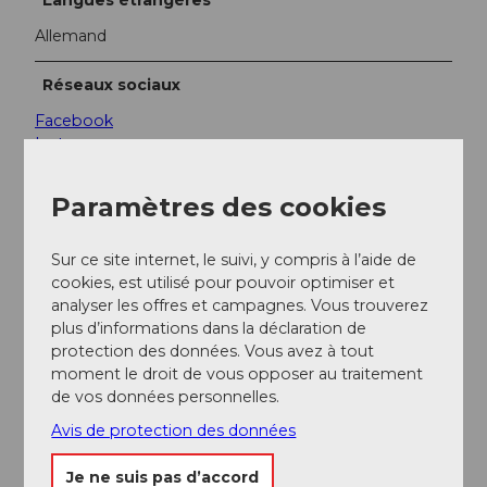
Allemand
Réseaux sociaux
Facebook
Instagram
YouTube
Paramètres des cookies
Sur ce site internet, le suivi, y compris à l’aide de
cookies, est utilisé pour pouvoir optimiser et
Notre recommandation
analyser les offres et campagnes. Vous trouverez
plus d’informations dans la déclaration de
Regarder sur la carte
protection des données. Vous avez à tout
moment le droit de vous opposer au traitement
de vos données personnelles.
CC-
BY-
NC-
Visite guidée de Lucerne
ND
Avis de protection des données
visite guidée
Je ne suis pas d’accord