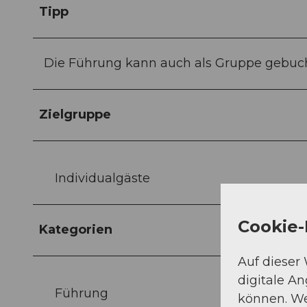
Tipp
Die Führung kann auch als Gruppe gebuc
Zielgruppe
Individualgäste
Cookie-
Kategorien
Auf dieser
digitale A
Führung
können. We