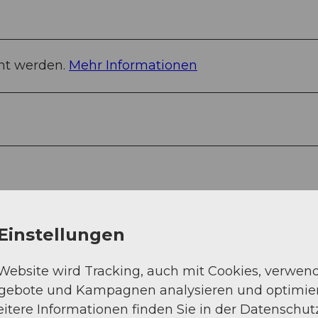
e
h
r
u
ht werden.
Mehr Informationen
n
g
.
j
p
g
Einstellungen
 Website wird Tracking, auch mit Cookies, verwen
ngebote und Kampagnen analysieren und optimie
itere Informationen finden Sie in der Datenschut