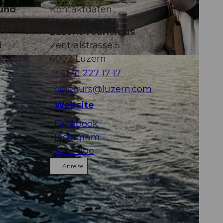
 und
Kontaktdaten
Luzern Tourismus
d
Zentralstrasse 5
n Sie
6002
Luzern
+41 41 227 17 17
citytours@luzern.com
Website
Facebook
Instagram
YouTube
Anreise