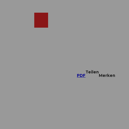
DE
ebcams
Merkzettel
Suche
Shop
Teilen
PDF
Merken