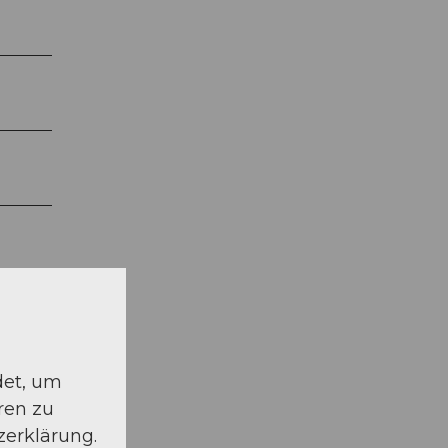
det, um
ren zu
zerklärung.