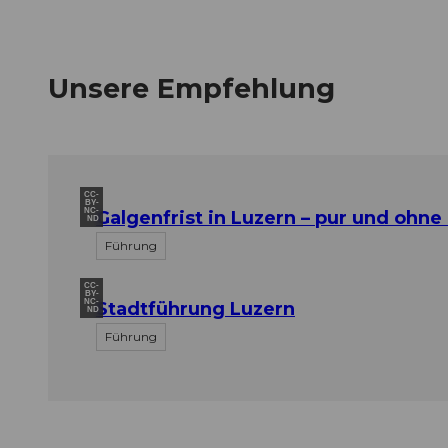
Unsere Empfehlung
CC-
BY-
NC-
Galgenfrist in Luzern – pur und ohne
ND
Führung
CC-
BY-
NC-
Stadtführung Luzern
ND
Führung