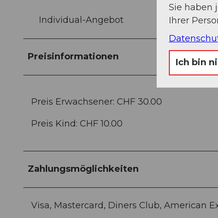
Sie haben 
Individual-Angebot
Ihrer Pers
Datenschu
Preisinformationen
Ich bin n
Preis Erwachsener: CHF 30.00
Preis Kind: CHF 10.00
Zahlungsmöglichkeiten
Visa, Mastercard, Diners Club, American E