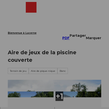
T
o
Webcams
Recherche
Menu
Shop
c
o
n
t
e
Bienvenue à Lucerne
Partager
n
PDF
Marquer
t
Aire de jeux de la piscine
couverte
Terrain de jeu
Aire de pique-nique
Banc