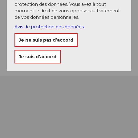
protection des données. Vous avez à tout
Contact
moment le droit de vous opposer au traitement
Hans-Schallerstrase 28
de vos données personnelles.
6174
Sörenberg
Avis de protection des données
0410 488 14 10
Je ne suis pas d’accord
info@soerenberg.ch
Arrivée
Je suis d’accord