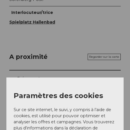
Interlocuteur/trice
Spielplatz Hallenbad
A proximité
Regarder sur la carte
Evénement
A voir
Paramètres des cookies
Excursions
Sur ce site internet, le suivi, y compris à l’aide de
cookies, est utilisé pour pouvoir optimiser et
analyser les offres et campagnes. Vous trouverez
plus d’informations dans la déclaration de