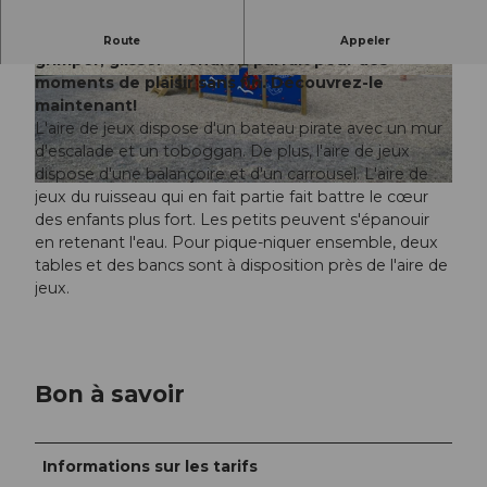
Bienvenue sur notre bateau pirate ! Se balancer,
Route
Appeler
grimper, glisser - l'endroit parfait pour des
moments de plaisir sans fin. Découvrez-le
©
CC-BY-NC-ND
©
CC-BY-NC-ND
maintenant!
L'aire de jeux dispose d'un bateau pirate avec un mur
d'escalade et un toboggan. De plus, l'aire de jeux
dispose d'une balançoire et d'un carrousel. L'aire de
© Sörenberg Flühli Tourismus |
CC-BY-NC-ND
jeux du ruisseau qui en fait partie fait battre le cœur
des enfants plus fort. Les petits peuvent s'épanouir
en retenant l'eau. Pour pique-niquer ensemble, deux
tables et des bancs sont à disposition près de l'aire de
jeux.
Bon à savoir
Informations sur les tarifs