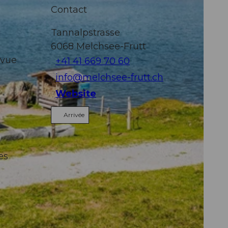
Contact
Tannalpstrasse
6068
Melchsee-Frutt
 vue
+41 41 669 70 60
info@melchsee-frutt.ch
Website
Arrivée
es
à