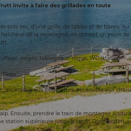
tt invite à faire des grillades en toute
e bois sec, d'une grille, de tables et de bancs. Au
la fraîcheur de la montagne, on obtient un point de
tt.
auffage, sièges, table/pique-nique, WC (station
s d'eau
, accessible aux poussettes, accessible aux chais
alp. Ensuite, prendre le train de montagne jusqu'
ne station supérieure jusqu'à l'arrêt Distelboden.