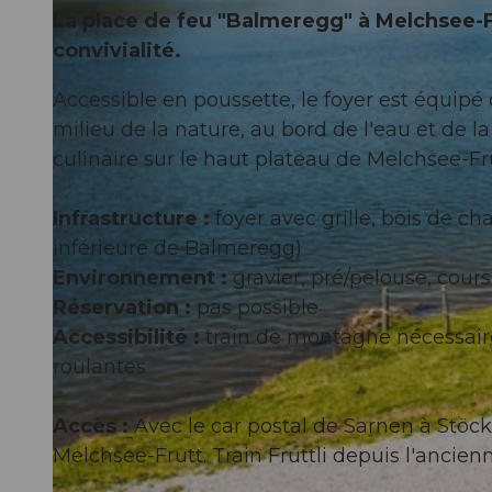
La place de feu "Balmeregg" à Melchsee-Fru
convivialité.
Accessible en poussette, le foyer est équipé d
milieu de la nature, au bord de l'eau et de 
culinaire sur le haut plateau de Melchsee-Fru
Infrastructure :
foyer avec grille, bois de ch
inférieure de Balmeregg)
Environnement :
gravier, pré/pelouse, cour
Réservation :
pas possible
Accessibilité :
train de montagne nécessaire
roulantes
Accès :
Avec le car postal de Sarnen à Stöck
Melchsee-Frutt. Train Fruttli depuis l'ancien