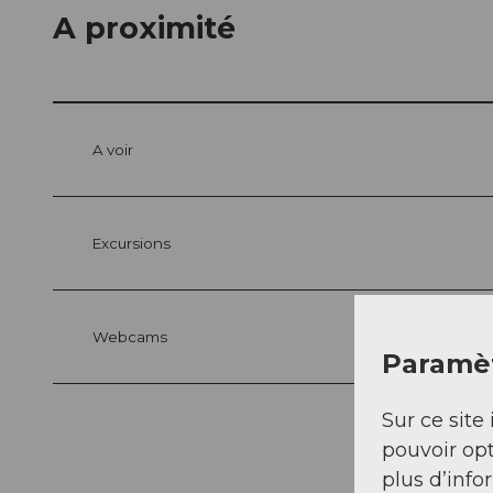
A proximité
A voir
Excursions
Webcams
Paramèt
Sur ce site 
pouvoir opt
plus d’info