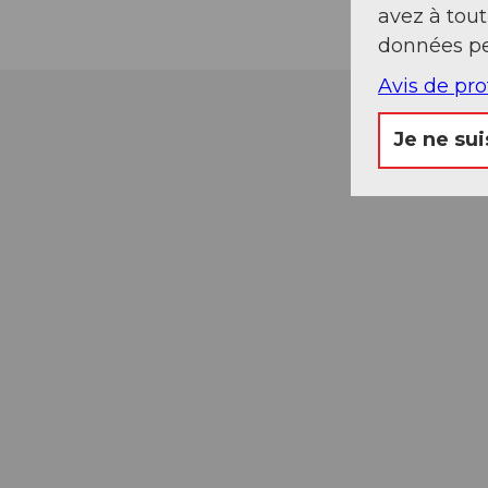
avez à tou
données pe
Avis de pr
Je ne sui