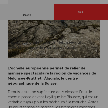
GPX
Route
3:00 h
6,92 km
275 m
570 m
1.632 m
2.168 m
536 m
Départ: Station d'altitude de Melchsee-Frutt
Objectif: Auberge de montagne Älggialp
© Obwalden Tourismus, Obwalden Tourismus
© Obwalden Tourismus, Obwalden Tourismus
L'échelle européenne permet de relier de
manière spectaculaire la région de vacances de
Melchsee-Frutt et l'Älggialp, le centre
géographique de la Suisse.
Depuis la station supérieure de Melchsee-Frutt, le
chemin passe devant l'idyllique lac Blausee, qui est un
véritable tuyau pour les pêcheurs à la mouche. Après
un court temps de marche, les premières montées