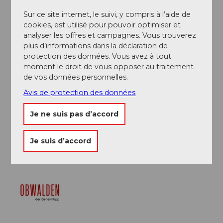
Sur ce site internet, le suivi, y compris à l’aide de
Auteur(e)
cookies, est utilisé pour pouvoir optimiser et
Obwalden Tourismus
analyser les offres et campagnes. Vous trouverez
plus d’informations dans la déclaration de
Organisation
protection des données. Vous avez à tout
moment le droit de vous opposer au traitement
Obwalden Tourismus
de vos données personnelles.
Avis de protection des données
Consignes de sécurité
Pour la descente de l'échelle européenne, il faut
Je ne suis pas d’accord
impérativement un baudrier et du matériel d'assurage.
Il est nécessaire de ne pas avoir le vertige et d'avoir le
Je suis d’accord
pied sûr.