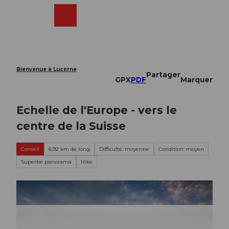
T
o
Webcams
Recherche
Menu
Shop
c
o
n
t
e
Bienvenue à Lucerne
Partager
n
GPX
PDF
Marquer
t
Echelle de l'Europe - vers le
centre de la Suisse
Conseil
6,92 km de long
Difficulté: moyenne
Condition: moyen
Superbe panorama
Hike