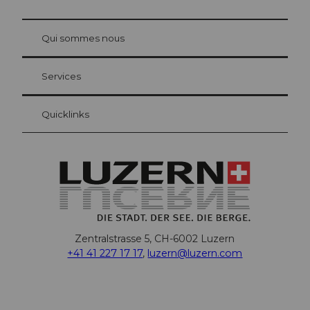
© Be
at Bre
chbü
hl
Qui sommes nous
Carte d’hôte Lucerne
Vos avantages en tant qu'hôte pour la nuit
Services
Quicklinks
Zentralstrasse 5, CH-6002 Luzern
+41 41 227 17 17
,
luzern@luzern.com