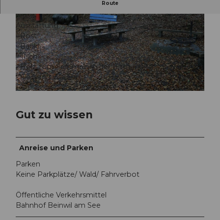
Route
Grillplatz Rüteli, Beinwil am See
Ausstattung:
- Rost
- Bänkli
- Tisch
- Holz zum Sammeln in der Umgebung
© Seetal Tourismus, Seetal Tourismus
- fliessend Wasser
© Seetal Tourismus, Seetal Tourismus
Gut zu wissen
Anreise und Parken
Parken
Keine Parkplätze/ Wald/ Fahrverbot
Öffentliche Verkehrsmittel
Bahnhof Beinwil am See