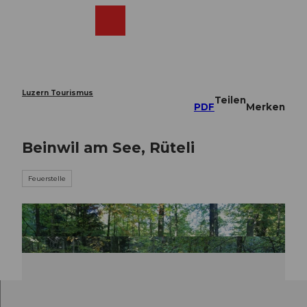
Z
u
Webcams
Merkzettel
Suche
Menü
Shop
m
I
n
h
a
Luzern Tourismus
Teilen
l
PDF
Merken
t
Beinwil am See, Rüteli
Feuerstelle