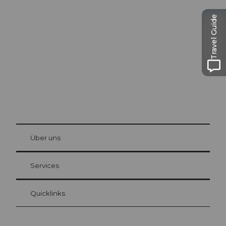
Ausflugstipps in
Luzern
Travel Guide
Die Stadt. Der See. Die Berge.
© Be
at Bre
chbü
hl
Über uns
Gästekarte Luzern
Ihre Vorteile als Übernachtungsgast
Services
Quicklinks