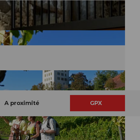
A proximité
GPX