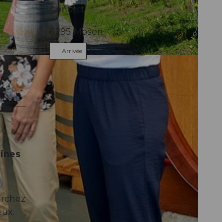
Contact
6295
Mosen
Arrivée
aines
archez
eux.