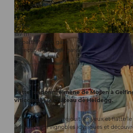
2:50 h
213 m
449 m
157 m
© Seetal Tourismus, Seetal Tourismus
Départ: Mosen, gare
Objectif: Gelfingen, gare
Cette randonnée mène de Mosen à Gelfing
viticoles et le château de Heidegg.
Cette promenade réjouit les yeux et flatte l
à travers des vignobles idylliques et découv