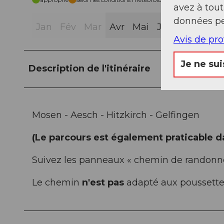
avez à tou
données pe
Jan
Fév
Mar
Avr
Mai
Jui
Jui
Aoû
Avis de pr
Je ne sui
Description de l'itinéraire
Mosen - Aesch - Hitzkirch - Gelfingen
(Le parcours est également praticable da
Suivez les panneaux « chemin de randonnée
Le chemin
n'est pas
adapté aux poussette