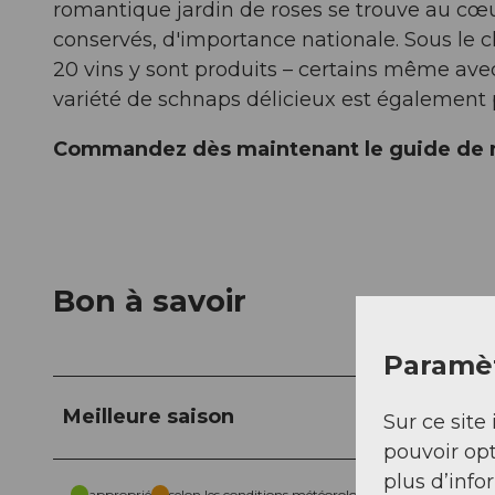
romantique jardin de roses se trouve au cœu
conservés, d'importance nationale. Sous le 
20 vins y sont produits – certains même avec
variété de schnaps délicieux est également 
Commandez dès maintenant le guide de 
Bon à savoir
Paramèt
Meilleure saison
Sur ce site 
pouvoir opt
plus d’info
approprié
selon les conditions météorologiques