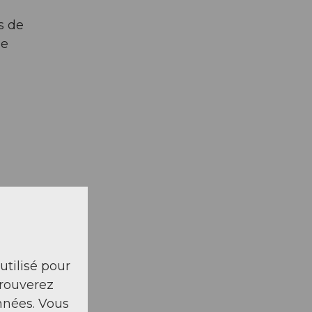
s de
de
 utilisé pour
trouverez
nnées. Vous