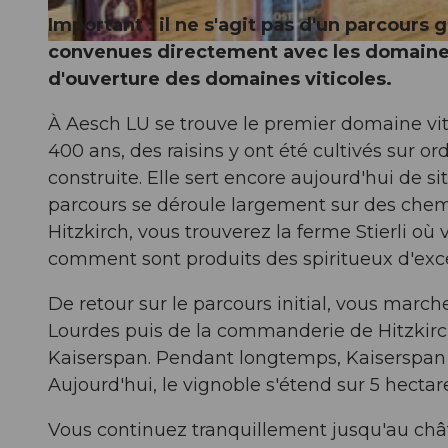
Important : il ne s'agit pas d'un parcours 
convenues directement avec les domaines v
© Seetal Tourismus, Seetal Tourismus
d'ouverture des domaines viticoles.
À Aesch LU se trouve le premier domaine vitic
400 ans, des raisins y ont été cultivés sur o
construite. Elle sert encore aujourd'hui de si
parcours se déroule largement sur des chemin
Hitzkirch, vous trouverez la ferme Stierli où 
comment sont produits des spiritueux d'exc
De retour sur le parcours initial, vous marche
Lourdes puis de la commanderie de Hitzkirch
Kaiserspan. Pendant longtemps, Kaiserspan a
Aujourd'hui, le vignoble s'étend sur 5 hectar
Vous continuez tranquillement jusqu'au châ