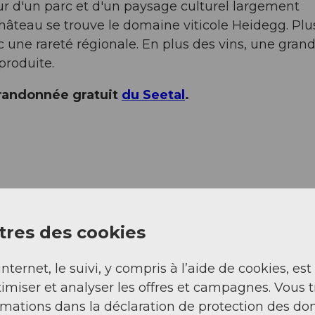
r d'un parc et d'un paysage culturel largement
château se trouve le domaine viticole Heidegg. Plu
 une rareté régionale. En plus des vins, une gran
produite.
randonnée gratuit
du Seetal
.
res des cookies
internet, le suivi, y compris à l’aide de cookies, est
imiser et analyser les offres et campagnes. Vous 
rmations dans la déclaration de protection des do