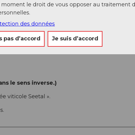
t moment le droit de vous opposer au traitement 
rsonnelles.
Sep
Oct
Nov
Déc
otection des données
s pas d’accord
Je suis d’accord
ns le sens inverse.)
 viticole Seetal ».
s.