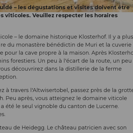
guidé – les dégustations et visites doivent être
iticoles. Veuillez respecter les horaires
ole – le domaine historique Klosterhof. Il y a plu
rdre du monastère bénédictin de Muri et la cuverie 
te pour la cave propre à la maison. Après Klosterhof
s forestiers. Un peu à l'écart de la route, un peu
vous découvrirez dans la distillerie de la ferme
eption.
z à travers l'Altwisertobel, passez près de la grott
. Peu après, vous atteignez le domaine viticole
 été le seul vignoble du canton de Lucerne.
es.
teau de Heidegg. Le château patricien avec son