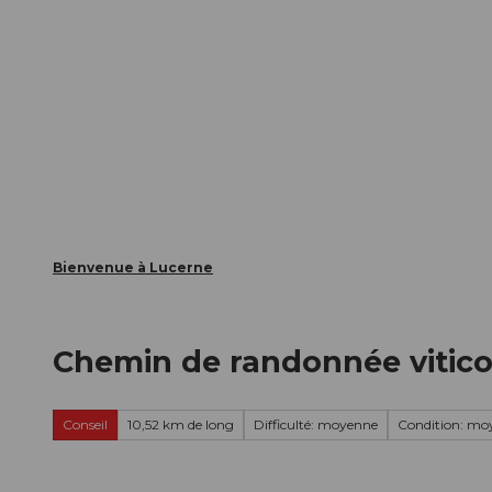
T
nts
Webcams
Carte d’hôte
o
c
La ville
La région
Informer
o
n
t
e
n
t
Bienvenue à Lucerne
Chemin de randonnée viticol
Conseil
10,52 km de long
Difficulté: moyenne
Condition: mo