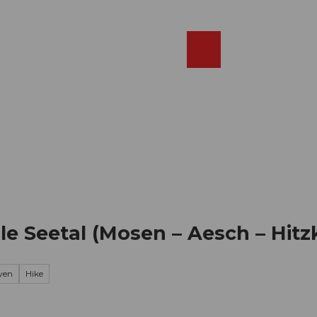
Réserver
FR
Webcams
Recherche
Shop
e Seetal (Mosen – Aesch – Hitzk
yen
Hike