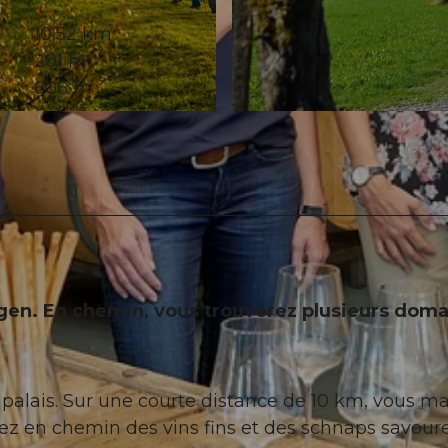
10,52 km
201 m
606 m
© Seetal Tourismus, Foto: Christian Perret
en. En chemin, vous trouverez plusieurs dom
e palais. Sur une courte distance de 10 km, vous m
rez en chemin des vins fins et des schnaps savour