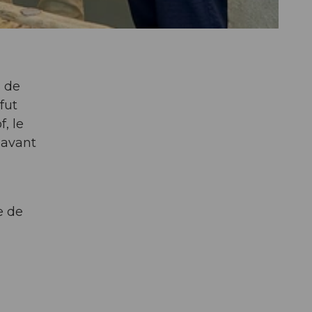
s de
fut
, le
 avant
e de