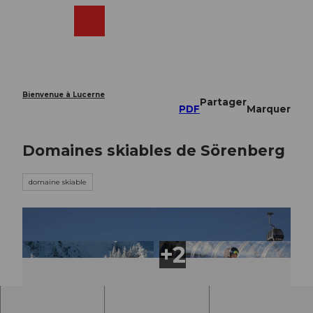
T
o
Webcams
Recherche
Menu
Shop
c
o
n
t
e
Bienvenue à Lucerne
Partager
n
PDF
Marquer
t
Domaines skiables de Sörenberg
domaine skiable