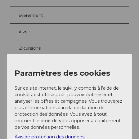
Evénement
A voir
Excursions
Paramètres des cookies
Contact
Hinter Schöniseistrasse
Sur ce site internet, le suivi, y compris à l’aide de
6174
Sörenberg
cookies, est utilisé pour pouvoir optimiser et
analyser les offres et campagnes. Vous trouverez
+41 41 488 21 21
plus d’informations dans la déclaration de
bahnen@soerenberg.ch
protection des données. Vous avez à tout
moment le droit de vous opposer au traitement
Website
de vos données personnelles.
Arrivée
Avis de protection des données