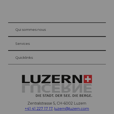
© Be
at Bre
chbü
hl
Qui sommes nous
Carte d’hôte Lucerne
Vos avantages en tant qu'hôte pour la nuit
Services
Quicklinks
Zentralstrasse 5, CH-6002 Luzern
+41 41 227 17 17
,
luzern@luzern.com