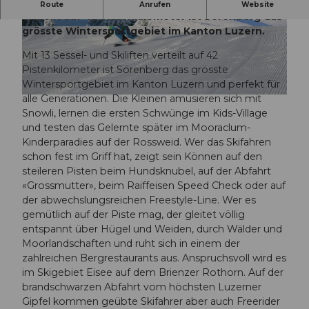
Mit 13 Sessel- und Skiliften sowie Bergbahnen
Route
Anrufen
Website
verteilt auf 42 Pistenkilometer ist Sörenberg das
grösste Wintersportgebiet im Kanton Luzern.
© David Kurth
© Ruedi Flück
Mit 13 Sessel- und Skiliften verteilt auf 42
Pistenkilometer ist Sörenberg das grösste
Wintersportgebiet im Kanton Luzern und perfekt für
alle Generationen. Die Kleinen amüsieren sich mit
© David Kurth
Snowli, lernen die ersten Schwünge im Kids-Village
und testen das Gelernte später im Mooraclum-
Kinderparadies auf der Rossweid. Wer das Skifahren
schon fest im Griff hat, zeigt sein Können auf den
steileren Pisten beim Hundsknubel, auf der Abfahrt
«Grossmutter», beim Raiffeisen Speed Check oder auf
der abwechslungsreichen Freestyle-Line. Wer es
gemütlich auf der Piste mag, der gleitet völlig
entspannt über Hügel und Weiden, durch Wälder und
Moorlandschaften und ruht sich in einem der
zahlreichen Bergrestaurants aus. Anspruchsvoll wird es
im Skigebiet Eisee auf dem Brienzer Rothorn. Auf der
brandschwarzen Abfahrt vom höchsten Luzerner
Gipfel kommen geübte Skifahrer aber auch Freerider