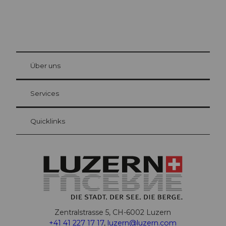
© Be
at Bre
chbü
hl
Über uns
Gästekarte Luzern
Ihre Vorteile als Übernachtungsgast
Services
Quicklinks
Zentralstrasse 5, CH-6002 Luzern
+41 41 227 17 17
,
luzern@luzern.com