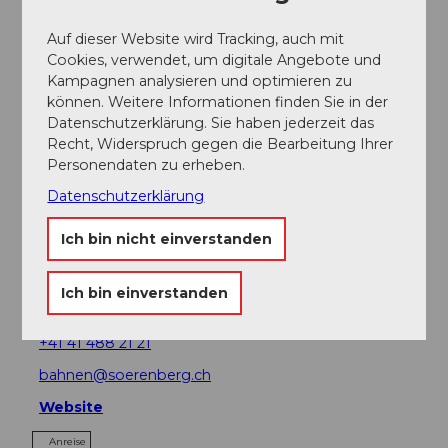
Auf dieser Website wird Tracking, auch mit
Cookies, verwendet, um digitale Angebote und
Veranstaltung
Kampagnen analysieren und optimieren zu
können. Weitere Informationen finden Sie in der
Sehenswertes
Datenschutzerklärung. Sie haben jederzeit das
Recht, Widerspruch gegen die Bearbeitung Ihrer
Personendaten zu erheben.
Touren
Datenschutzerklärung
Ich bin nicht einverstanden
Kontaktdaten
Ich bin einverstanden
Hinter Schöniseistrasse
6174
Sörenberg
+41 41 488 21 21
bahnen@soerenberg.ch
Website
Anreise