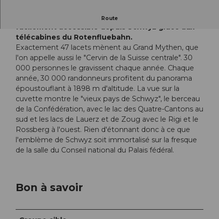
Le spot photo du Grand Tour sur la Rotenflue est
Route
facilement accessible depuis Schwyz grâce aux
télécabines du Rotenfluebahn.
Exactement 47 lacets mènent au Grand Mythen, que
l'on appelle aussi le "Cervin de la Suisse centrale". 30
000 personnes le gravissent chaque année. Chaque
année, 30 000 randonneurs profitent du panorama
époustouflant à 1898 m d'altitude. La vue sur la
cuvette montre le "vieux pays de Schwyz", le berceau
de la Confédération, avec le lac des Quatre-Cantons au
sud et les lacs de Lauerz et de Zoug avec le Rigi et le
Rossberg à l'ouest. Rien d'étonnant donc à ce que
l'emblème de Schwyz soit immortalisé sur la fresque
de la salle du Conseil national du Palais fédéral.
Bon à savoir