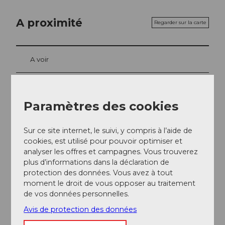
A proximité
Regarder sur la carte
A voir
Excursions
Paramètres des cookies
Webcams
Sur ce site internet, le suivi, y compris à l’aide de
cookies, est utilisé pour pouvoir optimiser et
analyser les offres et campagnes. Vous trouverez
Contact
plus d’informations dans la déclaration de
protection des données. Vous avez à tout
6432
Rickenbach bei Schwyz
moment le droit de vous opposer au traitement
Arrivée
de vos données personnelles.
Avis de protection des données