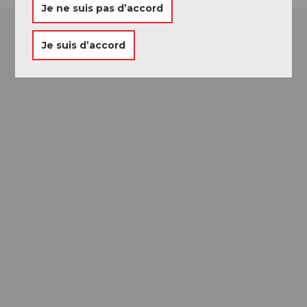
Je ne suis pas d’accord
Je suis d’accord
Passeport des
Musées
Libre accès à neuf musées