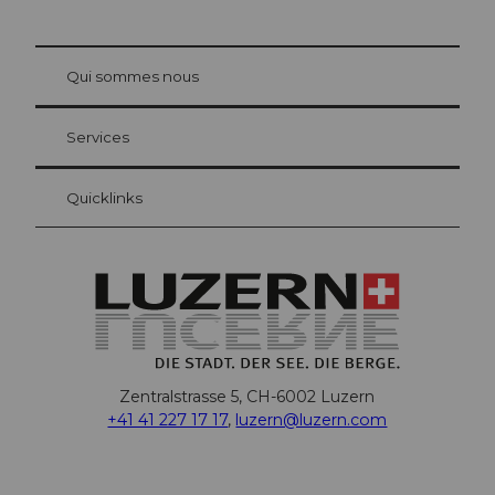
© Be
at Bre
chbü
hl
Qui sommes nous
Carte d’hôte Lucerne
Vos avantages en tant qu'hôte pour la nuit
Services
Quicklinks
Zentralstrasse 5, CH-6002 Luzern
+41 41 227 17 17
,
luzern@luzern.com