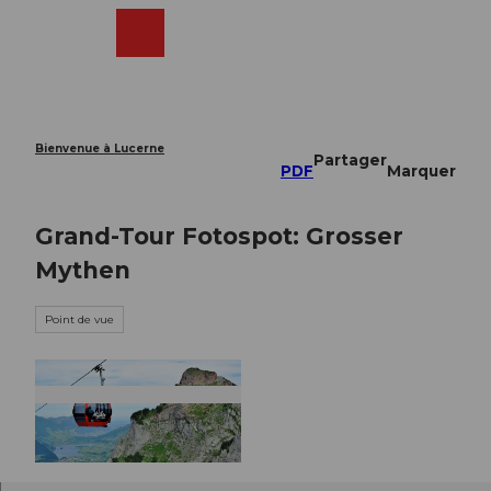
T
o
Webcams
Recherche
Menu
Shop
c
o
n
t
e
Bienvenue à Lucerne
Partager
n
PDF
Marquer
t
Grand-Tour Fotospot: Grosser
Mythen
Point de vue
© Rotenfluebahn / Mythenregion |
CC-BY