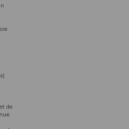
Un
oie
.
s)
et de
nue.