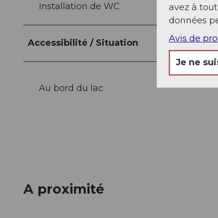
Installation de WC
avez à tou
données pe
Avis de pr
Accessibilité / Situation
Je ne sui
Au bord du lac
A proximité