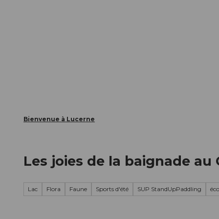
T
nts
Webcams
Carte d’hôte
o
c
La ville
La région
Informer
o
n
t
e
n
t
Bienvenue à Lucerne
Les joies de la baignade a
Lac
Flora
Faune
Sports d'été
SUP StandUpPaddling
éco