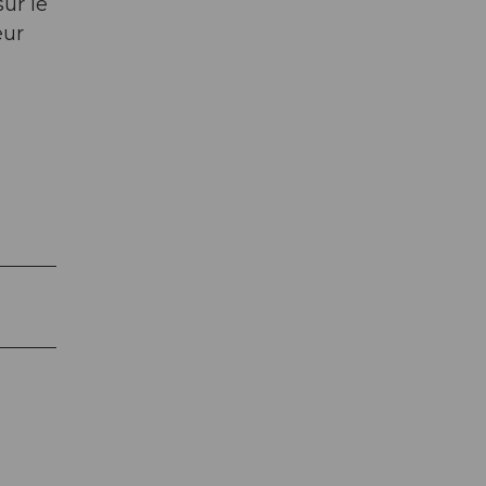
ur le
eur