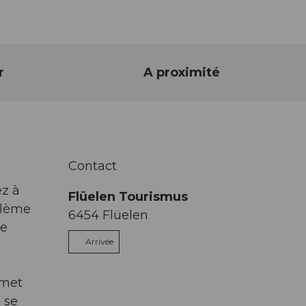
r
A proximité
Contact
ez à
Flüelen Tourismus
blème
6454
Flüelen
ne
Arrivée
rmet
, se