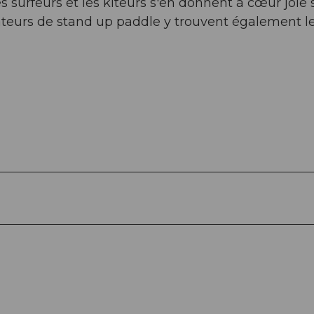
 surfeurs et les kiteurs s'en donnent à cœur joie s
amateurs de stand up paddle y trouvent également l