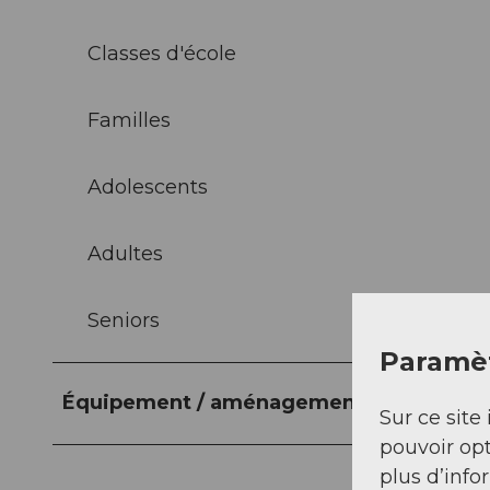
Classes d'école
Familles
Adolescents
Adultes
Seniors
Paramèt
Équipement / aménagement
Sur ce site 
pouvoir opt
plus d’info