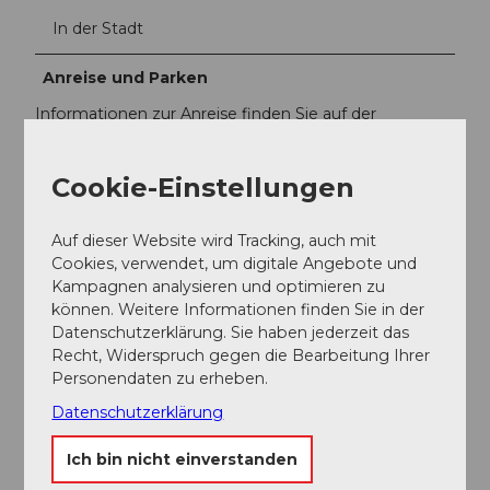
In der Stadt
Anreise und Parken
Informationen zur Anreise finden Sie auf der
Anmeldeseite.
https://www.rosengart.ch/de/Kontakt
Cookie-Einstellungen
Social Media
Auf dieser Website wird Tracking, auch mit
Facebook
Cookies, verwendet, um digitale Angebote und
Instagram
Kampagnen analysieren und optimieren zu
Spotify
können. Weitere Informationen finden Sie in der
Datenschutzerklärung. Sie haben jederzeit das
Recht, Widerspruch gegen die Bearbeitung Ihrer
Personendaten zu erheben.
Datenschutzerklärung
Unsere Empfehlung
Auf der Karte anschauen
Ich bin nicht einverstanden