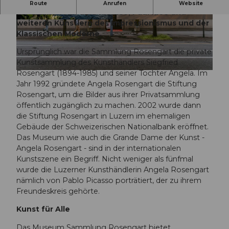
Entdecken Sie im Museum Sammlung Rosengart
Route
Anrufen
Website
die Werke von Pablo Picasso, Paul Klee und
weiteren Künstlern des Impressionismus und der
© Schweiz Tourismus, Ivo Scholz |
Podcast Folge: Die Luzerner Kunstwelt
CC-BY-NC-ND
Klassischen Moderne.
Ursprünglich war die Sammlung Rosengart die private
Kunstsammlung des Kunsthändlers Siegfried
Rosengart (1894-1985) und seiner Tochter Angela. Im
© Luzern Tourismus, Laila Bosco |
CC-BY-NC-ND
Jahr 1992 gründete Angela Rosengart die Stiftung
Rosengart, um die Bilder aus ihrer Privatsammlung
öffentlich zugänglich zu machen. 2002 wurde dann
die Stiftung Rosengart in Luzern im ehemaligen
Gebäude der Schweizerischen Nationalbank eröffnet.
Das Museum wie auch die Grande Dame der Kunst -
Angela Rosengart - sind in der internationalen
Kunstszene ein Begriff. Nicht weniger als fünfmal
wurde die Luzerner Kunsthändlerin Angela Rosengart
nämlich von Pablo Picasso porträtiert, der zu ihrem
Freundeskreis gehörte.
Kunst für Alle
Das Museum Sammlung Rosengart bietet