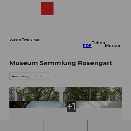
Z
u
Webcams
Merkzettel
Suche
Menü
Shop
m
I
n
h
a
Luzern Tourismus
Teilen
l
PDF
Merken
t
Museum Sammlung Rosengart
Ausstellung
Museum