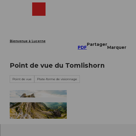
T
o
Webcams
Recherche
Menu
Shop
c
o
n
t
e
Bienvenue à Lucerne
Partager
n
PDF
Marquer
t
Point de vue du Tomlishorn
Point de vue
Plate-forme de visionnage
© Pilatus-Bahnen AG, Rainer Eder |
CC-BY-NC-ND