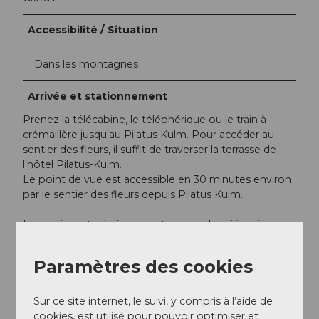
Accessibilité / Situation
Dans les montagnes
Arrivée et stationnement
Prenez la télécabine, le téléphérique ou le train à
crémaillère jusqu'au Pilatus Kulm. Pour accéder au
sentier des fleurs, il suffit de traverser la terrasse de
l'hôtel Pilatus-Kulm.
Le point de vue est accessible en 30 minutes environ
par le sentier des fleurs depuis Pilatus Kulm.
Le sentier est généralement ouvert de mi-juin à
octobre.
Paramètres des cookies
Sur ce site internet, le suivi, y compris à l’aide de
cookies, est utilisé pour pouvoir optimiser et