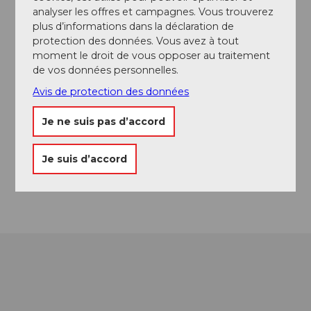
A proximité
Regarder sur la carte
analyser les offres et campagnes. Vous trouverez
plus d’informations dans la déclaration de
protection des données. Vous avez à tout
moment le droit de vous opposer au traitement
A voir
de vos données personnelles.
Avis de protection des données
Contact
Je ne suis pas d’accord
Tomlishorn
6052
Hergiswil
Je suis d’accord
Arrivée