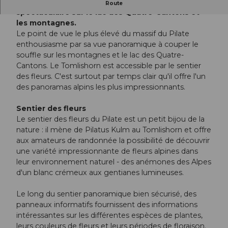
Du Tomlishorn s'ouvre une vue panoramique
Route
spectaculaire sur le lac des Quatre-Cantons et
les montagnes.
Le point de vue le plus élevé du massif du Pilate
enthousiasme par sa vue panoramique à couper le
souffle sur les montagnes et le lac des Quatre-
Cantons. Le Tomlishorn est accessible par le sentier
des fleurs. C'est surtout par temps clair qu'il offre l'un
des panoramas alpins les plus impressionnants.
Sentier des fleurs
Le sentier des fleurs du Pilate est un petit bijou de la
nature : il mène de Pilatus Kulm au Tomlishorn et offre
aux amateurs de randonnée la possibilité de découvrir
une variété impressionnante de fleurs alpines dans
leur environnement naturel - des anémones des Alpes
d'un blanc crémeux aux gentianes lumineuses.
Le long du sentier panoramique bien sécurisé, des
panneaux informatifs fournissent des informations
intéressantes sur les différentes espèces de plantes,
leurs couleurs de fleurs et leurs périodes de floraison.