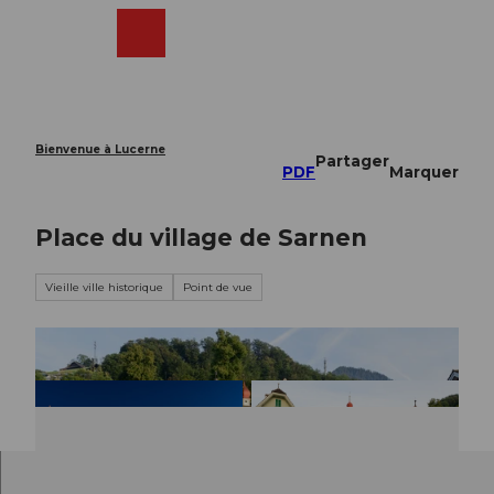
T
o
Webcams
Recherche
Menu
Shop
c
o
n
t
e
Bienvenue à Lucerne
Partager
n
PDF
Marquer
t
Place du village de Sarnen
Vieille ville historique
Point de vue