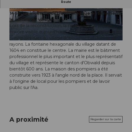
De somptueuses constructions des 16e et 17e
Route
siècles donnent sa forme à la place. Le 14 août
1468, un incendie détruisit presque entièrement
© IMFELD CHRISTIAN, Christian Imfeld
© Samuel Büttler Photographie
le centre du village.
Lors de la reconstruction, la place en deux parties
encore visible aujourd'hui a été créée, dans laquelle les
principales rues du village débouchent en forme de
© Samuel Büttler Photographie
rayons. La fontaine hexagonale du village datant de
1604 en constitue le centre. La mairie est le bâtiment
professionnel le plus important et le plus représentatif
du village et représente le canton d'Obwald depuis
bientôt 600 ans. La maison des pompiers a été
construite vers 1923 à l'angle nord de la place. Il servait
à l'origine de local pour les pompiers et de lavoir
public sur l'Aa.
A proximité
Regarder sur la carte