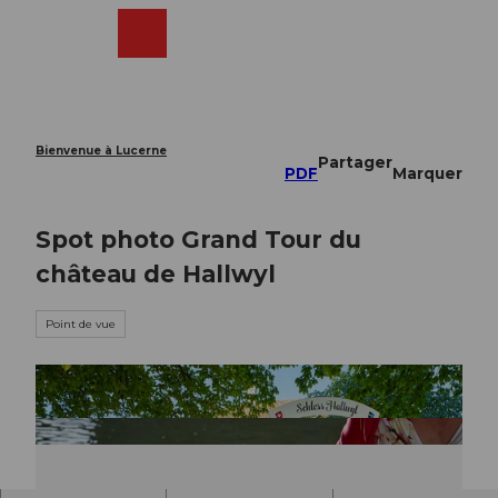
T
o
Webcams
Recherche
Menu
Shop
c
o
n
t
e
Bienvenue à Lucerne
Partager
n
PDF
Marquer
t
Spot photo Grand Tour du
château de Hallwyl
Point de vue