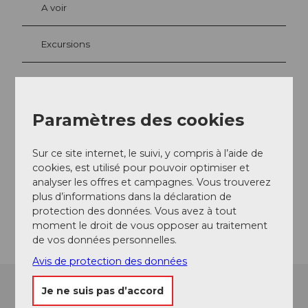
A voir
Excursions
Contact
Paramètres des cookies
Burgweg
5707
Seengen
Sur ce site internet, le suivi, y compris à l’aide de
+41 848 871 200
cookies, est utilisé pour pouvoir optimiser et
analyser les offres et campagnes. Vous trouverez
Website
plus d’informations dans la déclaration de
protection des données. Vous avez à tout
Arrivée
moment le droit de vous opposer au traitement
de vos données personnelles.
Avis de protection des données
Je ne suis pas d’accord