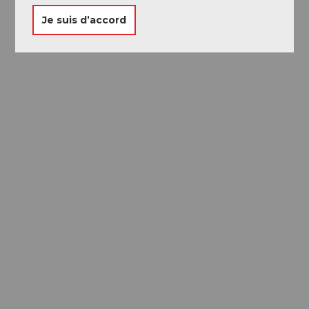
Je suis d’accord
Passeport des
Musées
Libre accès à neuf musées