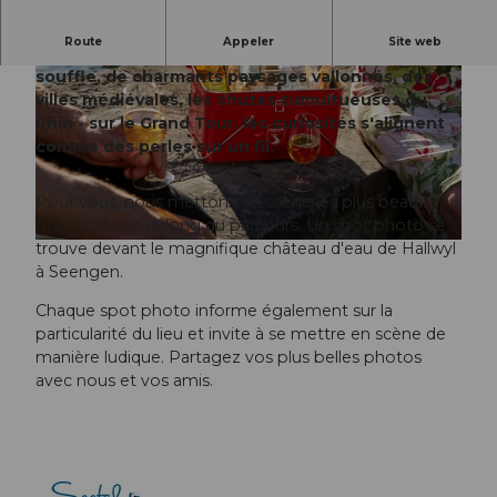
Route
Appeler
Site web
Des sommets de plus de 4000 mètres à couper le
souffle, de charmants paysages vallonnés, des
villes médiévales, les chutes tumultueuses du
Rhin - sur le Grand Tour, les curiosités s'alignent
comme des perles sur un fil.
© Beat Brechbühl, Seetal Tourismus
Pour vous, nous mettons en scène les plus beaux
points de vue le long du parcours. Un spot photo se
trouve devant le magnifique château d'eau de Hallwyl
© Beat Brechbühl, Seetal Tourismus
à Seengen.
Chaque spot photo informe également sur la
particularité du lieu et invite à se mettre en scène de
manière ludique. Partagez vos plus belles photos
avec nous et vos amis.