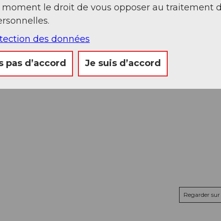
proche, Lenzburg, Fünfweier. Vous y trouverez
t moment le droit de vous opposer au traitement 
rsonnelles.
otection des données
s pas d’accord
Je suis d’accord
Regarder sur 