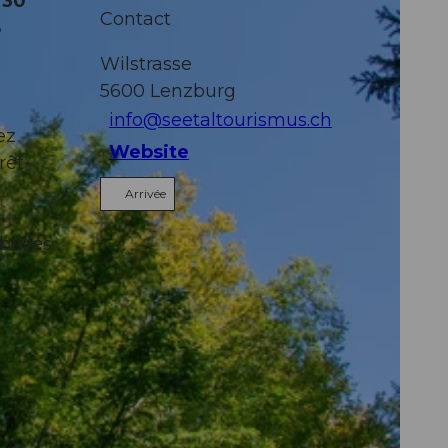
 30
Contact
8
Wilstrasse
5600
Lenzburg
info@seetaltourismus.ch
ez
Website
rêt-
Arrivée
belles