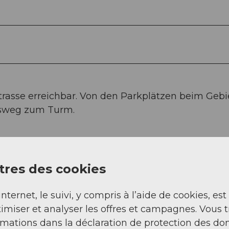
trasse erreichbar. Von den Parkplätzen beim Gebi
ussweg zum Turm.
 Parkplätze zur Verfügung. Von dort ist der
res des cookies
erreichbar.
internet, le suivi, y compris à l’aide de cookies, est
imiser et analyser les offres et campagnes. Vous 
it est accessible à pied en 1 ¼ heure environ. Ou 
rmations dans la déclaration de protection des do