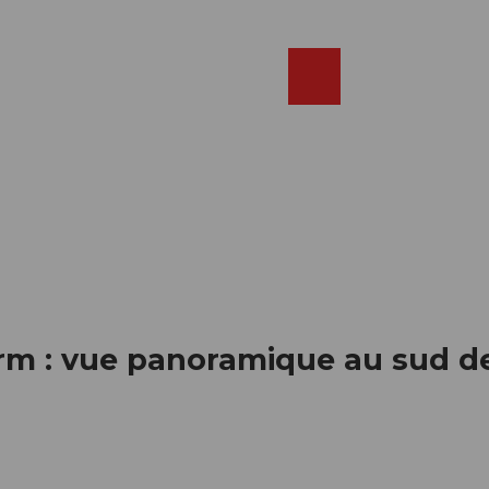
Réserver
FR
Webcams
Recherche
Shop
urm : vue panoramique au sud 