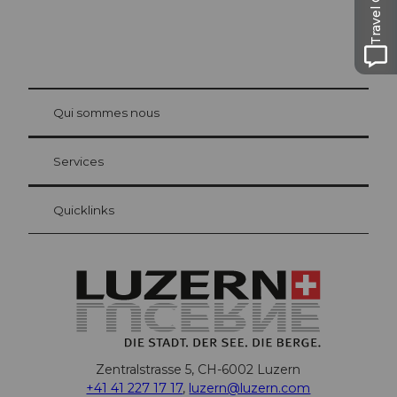
Travel Guide
© Be
at Bre
chbü
hl
Qui sommes nous
Carte d’hôte Lucerne
Vos avantages en tant qu'hôte pour la nuit
Services
Quicklinks
Zentralstrasse 5, CH-6002 Luzern
+41 41 227 17 17
,
luzern@luzern.com