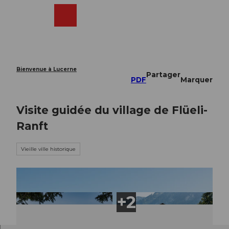
T
o
Webcams
Recherche
Menu
Shop
c
o
n
t
e
Bienvenue à Lucerne
Partager
n
PDF
Marquer
t
Visite guidée du village de Flüeli-
Ranft
Vieille ville historique