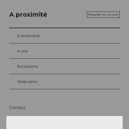
A proximité
Regarder sur la carte
Evénement
A voir
Excursions
Webcams
Contact
6073
Flüeli-Ranft
Arrivée