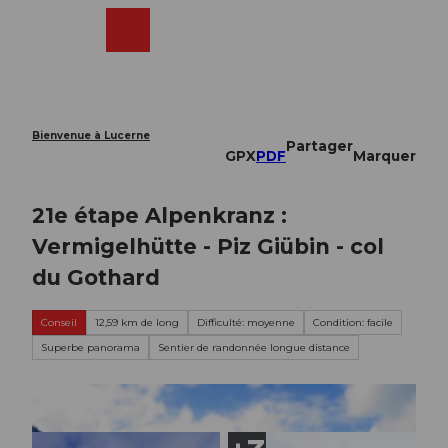
T
o
Webcams
Recherche
Menu
Shop
c
o
n
t
e
Bienvenue à Lucerne
Partager
n
GPX
PDF
Marquer
t
21e étape Alpenkranz :
Vermigelhütte - Piz Giübin - col
du Gothard
Conseil
12,59 km de long
Difficulté: moyenne
Condition: facile
Superbe panorama
Sentier de randonnée longue distance