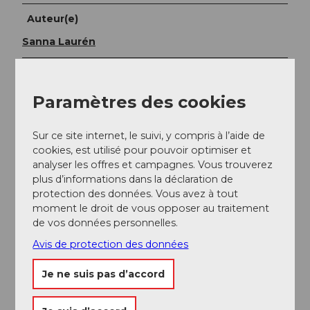
Auteur(e)
Sanna Laurén
Organisation
Verein Urner Wanderwege
Paramètres des cookies
Conseil de l'auteur
Sur ce site internet, le suivi, y compris à l’aide de
cookies, est utilisé pour pouvoir optimiser et
Conseil :
analyser les offres et campagnes. Vous trouverez
plus d’informations dans la déclaration de
Visitez l’ancienne forteresse Sasso San Gottardo au
protection des données. Vous avez à tout
sommet du col !
moment le droit de vous opposer au traitement
https://www.sasso-sangottardo.ch
de vos données personnelles.
Avis de protection des données
Consignes de sécurité
Je ne suis pas d’accord
La randonnée en montagne est exigeante.