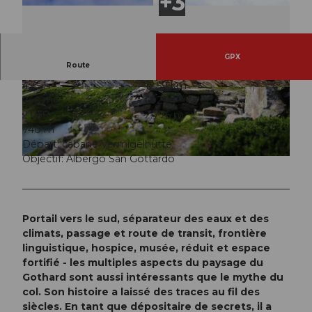
GPX
Route
4:35 h
12,59 km
© Markus Fehlmann, Verein Urner Wanderwege
© Markus Fehlmann, Verein Urner Wanderwege
746 m
692 m
|
CC-BY
|
CC-BY
2.036 m
2.776 m
740 m
Départ: cabane Vermigelhütte
Objectif: Albergo San Gottardo
© Sanna Laurén/ Markus Fehlmann, Verein Urner Wanderwege |
CC-BY
Portail vers le sud, séparateur des eaux et des
climats, passage et route de transit, frontière
linguistique, hospice, musée, réduit et espace
fortifié - les multiples aspects du paysage du
Gothard sont aussi intéressants que le mythe du
col. Son histoire a laissé des traces au fil des
siècles. En tant que dépositaire de secrets, il a