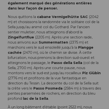
également marqué des générations entières
dans leur façon de penser.
Nous quittons la
cabane Vermigelhütte SAC
(2042
m) et choisissons la randonnée via le solitaire col de la
Sella jusqu’au animé col du Gothard. Par l’ancien
sentier muletier, nous atteignons d’abord la
Zingelfurtflue
(2205 m). Après une section raide,
nous arrivons aux
Summermatten
(2375 m) et
marchons vers le sud ensoleillé jusqu’à la
Plangge
cachée
(2470 m), où le chemin se divise. À cette
bifurcation, nous prenons la direction sud-ouest et
atteignons le passage, le
Passo della Sella
(col de la
Sella, 2700 m). Après une courte pause, nous
montons vers le sud-est jusqu’au rocailleux
Piz Giübin
(2776 m) et profitons de la vue fantastique en
direction du Tessin. La descente du col de la Sella suit
la crête vers le
Passo Posmeda
(2584 m) à travers des
pentes parsemées de rochers, en direction du bleu
profond
lac de la Sella
.
À un long bâtiment d’étable (point 2522 m), nous