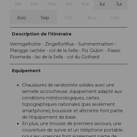
Jan
Fév
Mar
Avr
Mai
Jui
Jui
Aoû
Sep
Oct
Nov
Déc
Description de l'itinéraire
Vermigelhütte - Zingelfurtflue - Summermatten -
Plangge cachée - col de la Sella - Piz Giübin - Passo
Posmeda - lac de la Sella - col du Gothard
Equipement
Chaussures de randonnée solides avec une
semelle accrocheuse, équipement adapté aux
conditions météorologiques, cartes
topographiques nationales (pas seulement
smartphone), boussole et altimètre font partie
de l’équipement de base.
En plus, une trousse de premiers secours, une
couverture de survie et un téléphone portable
pour les urgences font également partie de