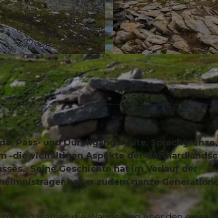
12,59 km
692 m
2.776 m
© Markus Fehlmann, Verein Urner Wanderwege |
CC-B
de, Pass- und Durchgangsroute, Sprachgrenze,
 -die vielfältigen Aspekte der Gotthardlandsc
asses. Seine Geschichte hat im Verlauf der
eheimnisträger hat er zudem ganze Generatione
 m) und wählen die Wanderung über den einsa