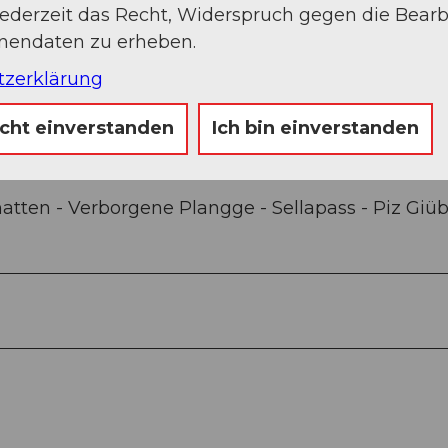
jederzeit das Recht, Widerspruch gegen die Bear
onendaten zu erheben.
Sep
Okt
Nov
Dez
tzerklärung
icht einverstanden
Ich bin einverstanden
tten - Verborgene Plangge - Sellapass - Piz Giüb