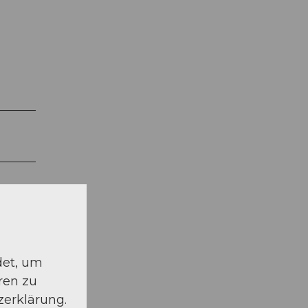
det, um
ren zu
zerklärung.