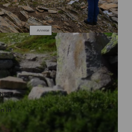
Kontaktdaten
6490
Andermatt
Anreise
Y
haft
n in
men