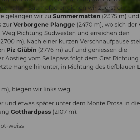
den alten Saumpfad erreichen wir zuerst die
ufe gelangen wir zu
Summermatten
(2375 m) und
s zur
Verborgene Plangge
(2470 m), wo sich der
den Weg Richtung Südwesten und erreichen den
, 2700 m). Nach einer kurzen Verschnaufpause ste
gen
Piz Giübin
(2776 m) auf und geniessen die
Der Abstieg vom Sellapass folgt dem Grat Richtung
tzte Hänge hinunter, in Richtung des tiefblauen
m), biegen wir links weg.
 und etwas später unter dem Monte Prosa in die
tung
Gotthardpass
(2107 m).
rot-weiss