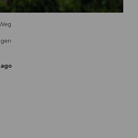
 Weg
igen
Lago