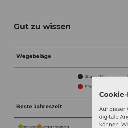
Gut zu wissen
Wegebeläge
Strasse (18%)
Pfad (77%)
Cookie-
Beste Jahreszeit
Auf dieser
digitale A
können. We
geeignet
wetterabhängig