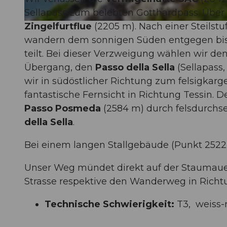
Sellapass zum belebten Gotthardpass. Über 
Zingelfurtflue
(2205 m). Nach einer Steilst
© Sanna Laurén/ Markus Fehlmann, Verein Urner Wanderwege |
CC-BY
wandern dem sonnigen Süden entgegen bi
teilt. Bei dieser Verzweigung wählen wir 
Übergang, den
Passo della Sella
(Sellapass
wir in südöstlicher Richtung zum felsigkar
fantastische Fernsicht in Richtung Tessin. 
Passo Posmeda
(2584 m) durch felsdurchse
della Sella
.
Bei einem langen Stallgebäude (Punkt 2522 
Unser Weg mündet direkt auf der Staumauer
Strasse respektive den Wanderweg in Rich
Technische Schwierigkeit:
T3, weiss-