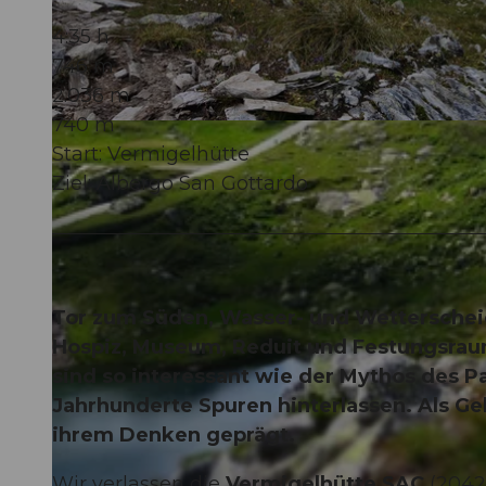
4:35 h
746 m
2.036 m
740 m
© Markus Fehlmann, Verein Urner Wanderwege |
CC-BY
Start: Vermigelhütte
Ziel: Albergo San Gottardo
Tor zum Süden, Wasser- und Wetterschei
Hospiz, Museum, Reduit und Festungsraum
sind so interessant wie der Mythos des P
Jahrhunderte Spuren hinterlassen. Als G
ihrem Denken geprägt.
Wir verlassen die
Vermigelhütte SAC
(2042