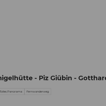
Informieren
Buchen
Business
W
igelhütte - Piz Giübin - Gottha
Tolles Panorama
Fernwanderweg