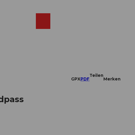
DE
ebcams
Merkzettel
Suche
Shop
Teilen
GPX
PDF
Merken
rdpass