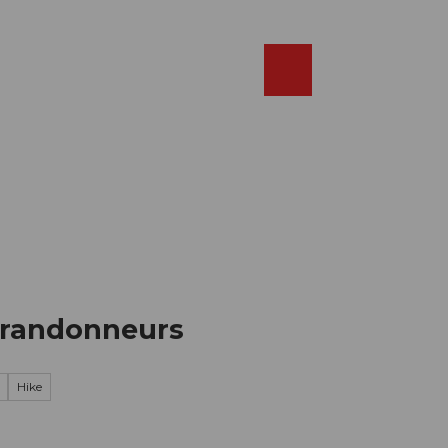
Réserver
FR
Webcams
Recherche
Shop
e randonneurs
Hike