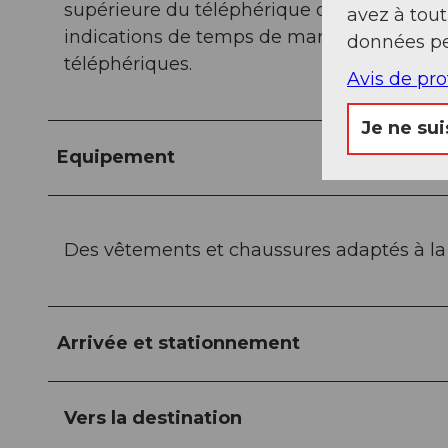
supérieure du téléphérique de Niederricke
avez à tou
indications de temps de marche et de déni
données pe
téléphériques.
Avis de pr
Je ne sui
Equipement
Des vêtements et chaussures adaptés à 
Arrivée et stationnement
Vers la destination