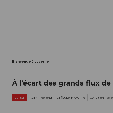
T
nts
Webcams
Carte d’hôte
o
c
La ville
La région
Informer
o
n
t
e
n
t
Bienvenue à Lucerne
À l’écart des grands flux d
Conseil
11,31 km de long
Difficulté: moyenne
Condition: facile