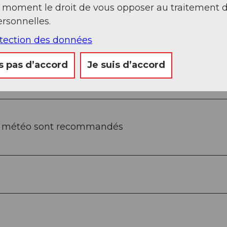
nbach, il faut environ 30 minutes de marche. Les
t moment le droit de vous opposer au traitement 
velé prennent en compte l’utilisation des
rsonnelles.
otection des données
s pas d’accord
Je suis d’accord
la météo sont recommandés