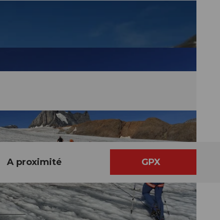
A proximité
GPX