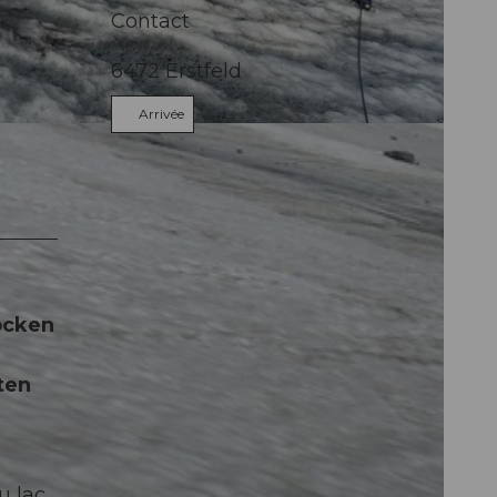
Contact
6472
Erstfeld
Arrivée
Y
töcken
ten
du lac