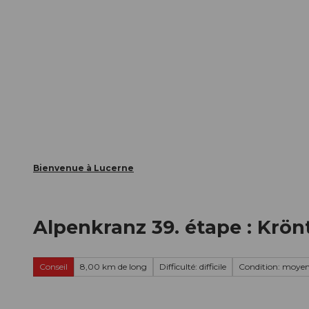
T
nts
Webcams
Carte d’hôte
o
c
La ville
La région
Informer
o
n
t
e
n
t
Bienvenue à Lucerne
Alpenkranz 39. étape : Krön
Conseil
8,00 km de long
Difficulté: difficile
Condition: moye