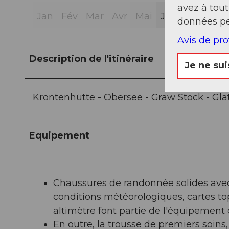
avez à tou
Jan
Fév
Mar
Avr
Mai
Jui
Jui
Aoû
données pe
Avis de pr
Description de l'itinéraire
Je ne sui
Kröntenhütte - Obersee - Graw Stock - Gla
Equipement
Chaussures de randonnée solides ave
conditions météorologiques, cartes t
altimètre font partie de l'équipement 
En outre, la trousse de premiers soins