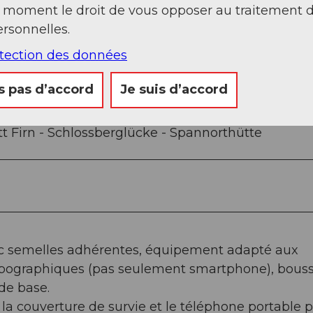
t moment le droit de vous opposer au traitement 
Sep
Oct
Nov
Déc
rsonnelles.
otection des données
s pas d’accord
Je suis d’accord
tt Firn - Schlossberglücke - Spannorthütte
c semelles adhérentes, équipement adapté aux
opographiques (pas seulement smartphone), bouss
de base.
, la couverture de survie et le téléphone portable 