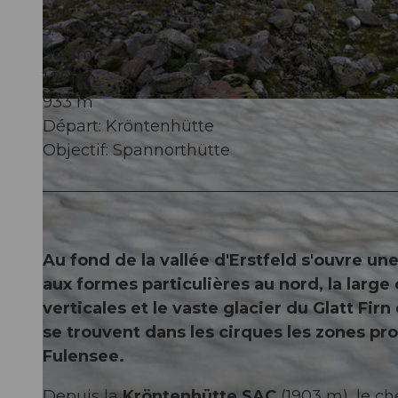
5:40 h
966 m
1.891 m
933 m
© Markus Fehlmann, Verein Urner Wanderwege |
CC-BY
Départ: Kröntenhütte
Objectif: Spannorthütte
Au fond de la vallée d'Erstfeld s'ouvre u
aux formes particulières au nord, la large
verticales et le vaste glacier du Glatt Fi
se trouvent dans les cirques les zones pr
Fulensee.
Depuis la
Kröntenhütte SAC
(1903 m), le c