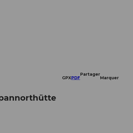
Partager
GPX
PDF
Marquer
Spannorthütte