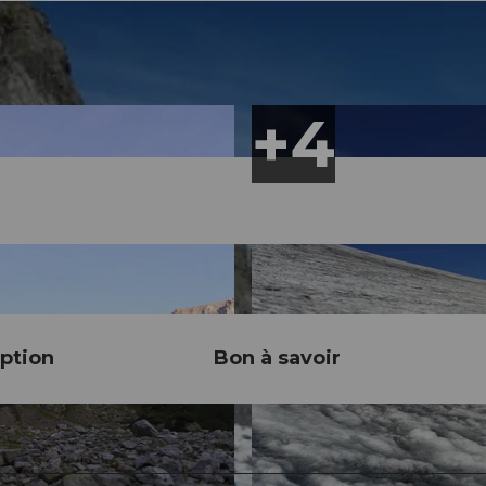
ption
Bon à savoir