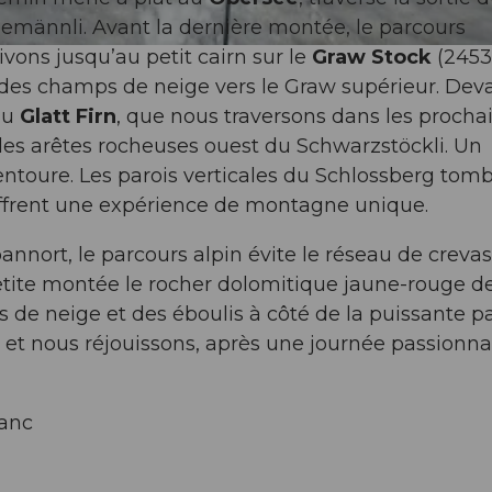
eemännli. Avant la dernière montée, le parcours
vons jusqu’au petit cairn sur le
Graw Stock
(2453
 des champs de neige vers le Graw supérieur. Dev
du
Glatt Firn
, que nous traversons dans les procha
les arêtes rocheuses ouest du Schwarzstöckli. Un
toure. Les parois verticales du Schlossberg tom
offrent une expérience de montagne unique.
pannort, le parcours alpin évite le réseau de crevas
petite montée le rocher dolomitique jaune-rouge de
de neige et des éboulis à côté de la puissante pa
et nous réjouissons, après une journée passionna
lanc