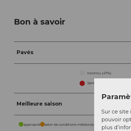
Bon à savoir
Pavés
Inconnu (47%)
Sentier (23%)
Paramèt
Meilleure saison
Sur ce site 
pouvoir opt
approprié
selon les conditions météorologiques
plus d’info