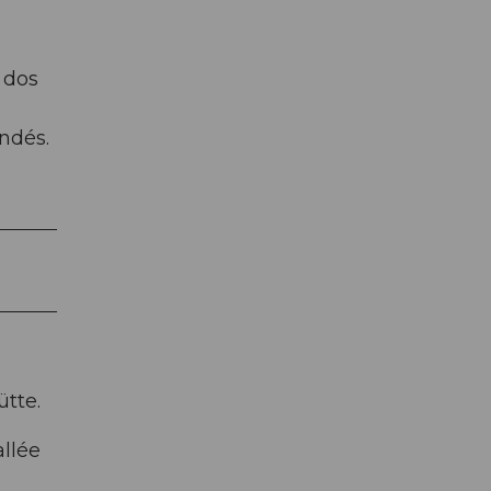
 dos
ndés.
ütte.
allée