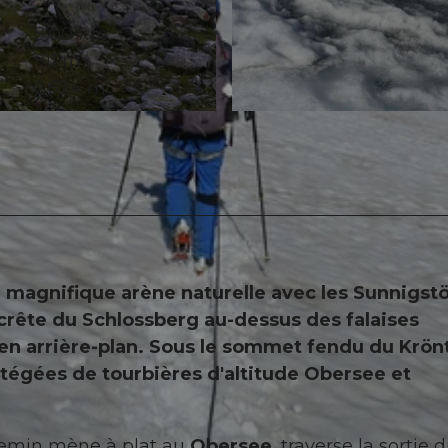
8,00 km
911 m
2.824 m
© Markus Fehlmann, Verein Urner Wanderwege |
CC-B
ne magnifique arène naturelle avec les Sunnigs
 crête du Schlossberg au-dessus des falaises
rn en arrière-plan. Sous le sommet fendu du Krön
otégées de tourbières d'altitude Obersee et
hemin mène à plat au
Obersee
, traverse la sortie 