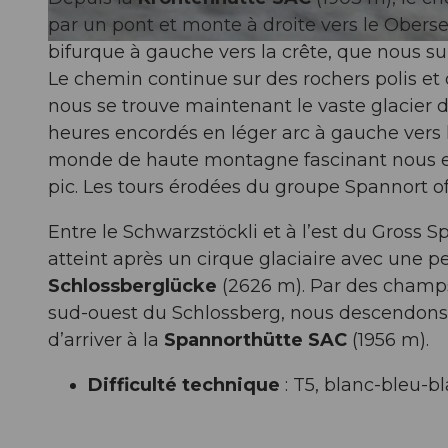
par un pont et monte à droite vers le Obers
bifurque à gauche vers la crête, que nous sui
© Sanna Laurén, Verein Urner Wanderwege |
CC-BY
Le chemin continue sur des rochers polis et
nous se trouve maintenant le vaste glacier 
heures encordés en léger arc à gauche vers 
monde de haute montagne fascinant nous en
pic. Les tours érodées du groupe Spannort 
Entre le Schwarzstöckli et à l’est du Gross S
atteint après un cirque glaciaire avec une 
Schlossberglücke
(2626 m). Par des champs 
sud-ouest du Schlossberg, nous descendons 
d’arriver à la
Spannorthütte SAC
(1956 m).
Difficulté technique
: T5, blanc-bleu-b