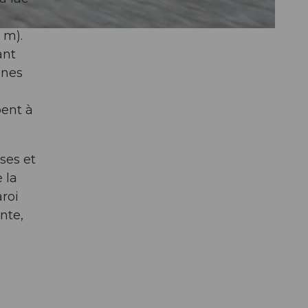
 m).
ant
ines
bent à
ses et
 la
roi
nte,