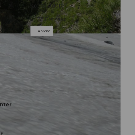
Kontaktdaten
6472
Erstfeld
Anreise
erwege |
CC-BY
nter
f