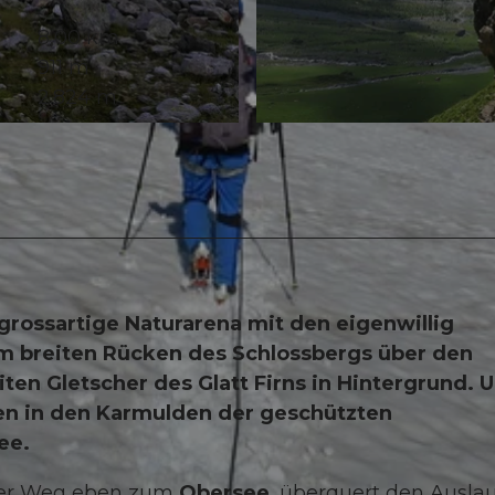
8,00 km
911 m
2.824 m
© Sanna Laurén/ Markus Fehlmann, Verein Urner Wand
e grossartige Naturarena mit den eigenwillig
 breiten Rücken des Schlossbergs über den
en Gletscher des Glatt Firns in Hintergrund. U
en in den Karmulden der geschützten
ee.
der Weg eben zum
Obersee
, überquert den Auslau