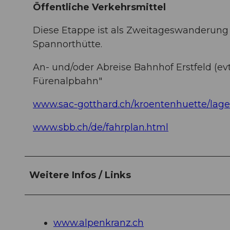
Öffentliche Verkehrsmittel
Diese Etappe ist als Zweitageswanderung
Spannorthütte.
An- und/oder Abreise Bahnhof Erstfeld (evt
Fürenalpbahn"
www.sac-gotthard.ch/kroentenhuette/lage
www.sbb.ch/de/fahrplan.html
Weitere Infos / Links
www.alpenkranz.ch