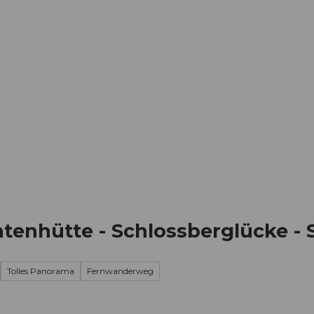
Informieren
Buchen
Business
W
ntenhütte - Schlossberglücke -
Tolles Panorama
Fernwanderweg