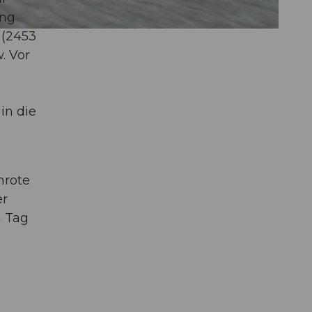
ung
(2453
. Vor
in die
hrote
er
n Tag