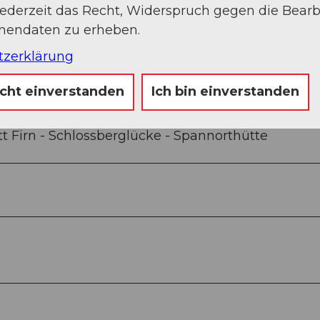
jederzeit das Recht, Widerspruch gegen die Bear
Sep
Okt
Nov
Dez
onendaten zu erheben.
tzerklärung
icht einverstanden
Ich bin einverstanden
tt Firn - Schlossberglücke - Spannorthütte