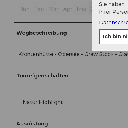
Sie haben 
Jan
Feb
Mär
Apr
Mai
Jun
Jul
Aug
Ihrer Pers
Datenschu
Wegbeschreibung
Ich bin n
Kröntenhütte - Obersee - Graw Stock - Gla
Toureigenschaften
Natur Highlight
Ausrüstung