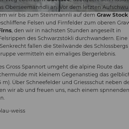
das Oberseemänndli an. Vor dem letzten Aufschw
 dem wir bis zum Steinmannli auf dem
Graw Stock
eschliffene Felsen und Firnfelder zum oberen Graw
Firns
, den wir in nächsten Stunden angeseilt in
Felsrippen des Schwarzstökli durchwandern. Eine
enkrecht fallen die Steilwände des Schlossbergs 
ruppe vermitteln ein eimaliges Bergerlebnis.
es Gross Spannort umgeht die alpine Route das
schermulde mit kleinem Gegenanstieg das gelblic
 m). Über Schneefelder und Griessschut neben d
n wir ab und freuen uns, nach einem spnnende
n.
blau-weiss