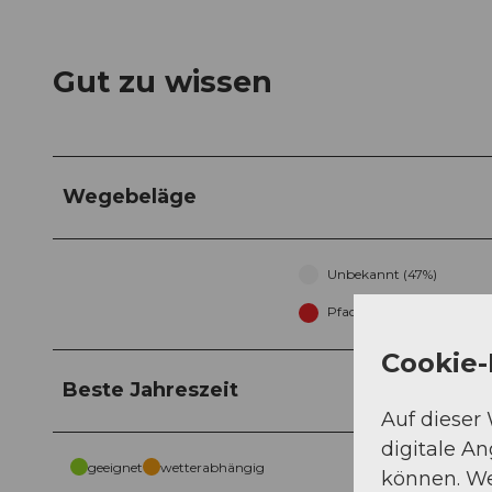
Gut zu wissen
Wegebeläge
Unbekannt (47%)
Pfad (23%)
Cookie-
Beste Jahreszeit
Auf dieser
digitale A
geeignet
wetterabhängig
können. We