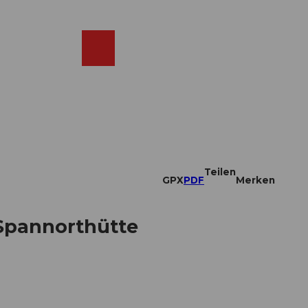
DE
ebcams
Merkzettel
Suche
Shop
Teilen
GPX
PDF
Merken
 Spannorthütte