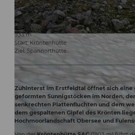
5:40 h
966 m
1.891 m
933 m
© Markus Fehlmann, Verein Urner Wanderwege |
CC-BY
Start: Kröntenhütte
Ziel: Spannorthütte
Zuhinterst im Erstfeldtal öffnet sich ein
geformten Sunnigstöcken im Norden, dem
senkrechten Plattenfluchten und dem weit
dem gespaltenen Gipfel des Krönten lieg
Hochmoorlandschaft Obersee und Fulens
Von der
Kröntenhütte SAC
(1903 m) führt 