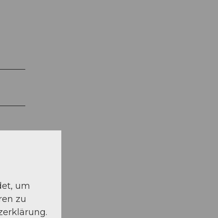
det, um
ren zu
zerklärung.