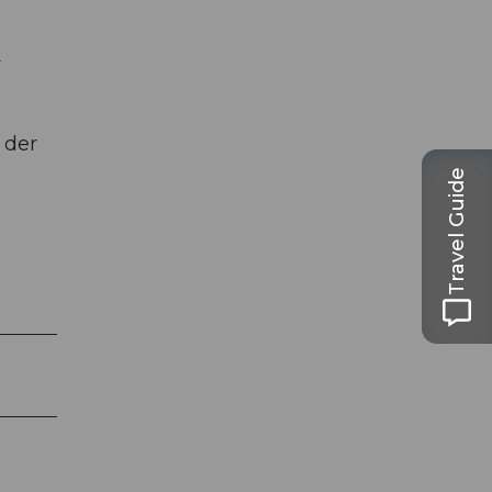
r
 der
Travel Guide