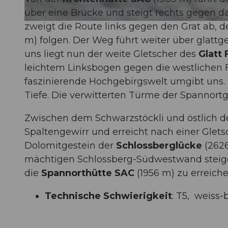
über eine Brücke und steigt rechts gegen 
zweigt die Route links gegen den Grat ab,
© Sanna Laurén, Verein Urner Wanderwege |
CC-BY
m) folgen. Der Weg führt weiter über glattg
uns liegt nun der weite Gletscher des
Glatt 
leichtem Linksbogen gegen die westlichen 
faszinierende Hochgebirgswelt umgibt uns. S
Tiefe. Die verwitterten Türme der Spannortg
Zwischen dem Schwarzstöckli und östlich d
Spaltengewirr und erreicht nach einer Glet
Dolomitgestein der
Schlossberglücke
(2626
mächtigen Schlossberg-Südwestwand steige
die
Spannorthütte SAC
(1956 m) zu erreiche
Technische Schwierigkeit
: T5, weiss-