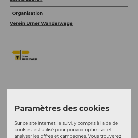
Organisation
Verein Urner Wanderwege
A proximité
Regarder sur la carte
Paramètres des cookies
Evénement
Sur ce site internet, le suivi, y compris à l’aide de
cookies, est utilisé pour pouvoir optimiser et
analyser les offres et campagnes. Vous trouverez