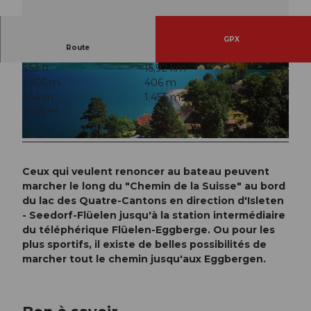
GPX
Route
5:53 h
15,92 km
© Sanna Laurén, Verein Urner Wanderwege |
© Sanna Laurén, Verein Urner Wanderwege |
1.405 m
406 m
CC-BY
CC-BY
434 m
1.453 m
1.019 m
© Sanna Laurén, Verein Urner Wanderwege |
CC-BY
Ceux qui veulent renoncer au bateau peuvent
marcher le long du "Chemin de la Suisse" au bord
du lac des Quatre-Cantons en direction d'Isleten
- Seedorf-Flüelen jusqu'à la station intermédiaire
du téléphérique Flüelen-Eggberge. Ou pour les
plus sportifs, il existe de belles possibilités de
marcher tout le chemin jusqu'aux Eggbergen.