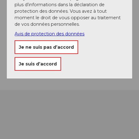
A voir
plus d’informations dans la déclaration de
protection des données. Vous avez à tout
Excursions
moment le droit de vous opposer au traitement
de vos données personnelles.
Avis de protection des données
Contact
Je ne suis pas d’accord
6466
Bauen
Je suis d’accord
Arrivée