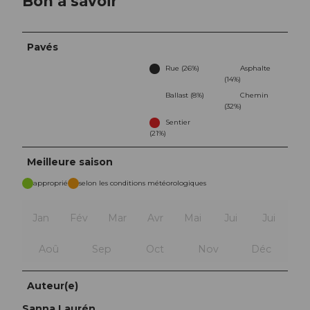
Bon à savoir
Pavés
Rue (26%)
Asphalte
(14%)
Ballast (8%)
Chemin
(32%)
Sentier
(21%)
Meilleure saison
approprié
selon les conditions météorologiques
Jan
Fév
Mar
Avr
Mai
Jui
Jui
Aoû
Sep
Oct
Nov
Déc
Auteur(e)
Sanna Laurén