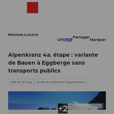
T
o
Webcams
Recherche
Menu
Shop
c
o
n
t
e
Bienvenue à Lucerne
Partager
n
GPX
PDF
Marquer
t
Alpenkranz 4a. étape : variante
de Bauen à Eggberge sans
transports publics
15,92 km de long
Sentier de randonnée longue distance