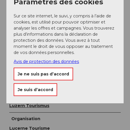
Paramètres des cookies
Avec train/bac/bus
Sur ce site internet, le suivi, y compris à l’aide de
- Distance = 207,3 km
cookies, est utilisé pour pouvoir optimiser et
- Montées = 13'658 m
analyser les offres et campagnes. Vous trouverez
plus d’informations dans la déclaration de
- Descentes = 12'956 m
protection des données. Vous avez à tout
moment le droit de vous opposer au traitement
Sans train/bac/bus
de vos données personnelles.
- Distance = 156,3 km
Avis de protection des données
- Montées = 7'126 m
Je ne suis pas d’accord
- Descente = 8'176 m
Je suis d’accord
Auteur(e)
Luzern Tourismus
Organisation
Lucerne Tourisme