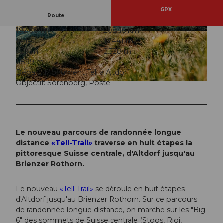
GPX
Route
192:00 h
208,16 km
© Switzerland Tourism / Silvano Zeiter, Luzern T
© Switzerland Tourism / Silvano Zeiter, Luzern T
14.142 m
13.441 m
ourismus |
CC-BY-ND
ourismus
429 m
2.328 m
1.899 m
Départ: Monument Tell à Altdorf
Objectif: Sörenberg, Poste
© Switzerland Tourism / Silvano Zeiter, Luzern Tourismus
Le nouveau parcours de randonnée longue
distance
«Tell-Trail»
traverse en huit étapes la
pittoresque Suisse centrale, d'Altdorf jusqu'au
Brienzer Rothorn.
Le nouveau
«Tell-Trail»
se déroule en huit étapes
d'Altdorf jusqu'au Brienzer Rothorn. Sur ce parcours
de randonnée longue distance, on marche sur les "Big
6" des sommets de Suisse centrale (Stoos, Rigi,