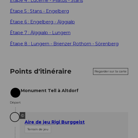
Étape 4 : Lucerne - Pilatus - Stans
Étape 5 : Stans - Engelberg
Étape 6 : Engelberg - Älggialp
Étape 7 : Älggialp - Lungern
Étape 8 : Lungern - Brienzer Rothorn - Sörenberg
Points d'itinéraire
Regarder sur la carte
Monument Tell à Altdorf
Départ
Départ
©
Aire de jeu Rigi Burggeist
Terrain de jeu