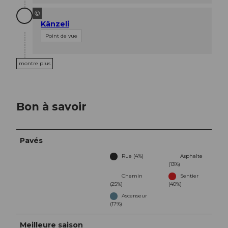
©
Känzeli
Point de vue
montre plus
Bon à savoir
Pavés
Rue (4%)
Asphalte
(13%)
Chemin
Sentier
(25%)
(40%)
Ascenseur
(17%)
Meilleure saison