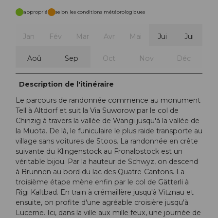
approprié
selon les conditions météorologiques
Jan
Fév
Mar
Avr
Mai
Jui
Jui
Aoû
Sep
Oct
Nov
Déc
Description de l'itinéraire
Le parcours de randonnée commence au monument
Tell à Altdorf et suit la Via Suworow par le col de
Chinzig à travers la vallée de Wängi jusqu'à la vallée de
la Muota. De là, le funiculaire le plus raide transporte au
village sans voitures de Stoos. La randonnée en crête
suivante du Klingenstock au Fronalpstock est un
véritable bijou. Par la hauteur de Schwyz, on descend
à Brunnen au bord du lac des Quatre-Cantons. La
troisième étape mène enfin par le col de Gätterli à
Rigi Kaltbad. En train à crémaillère jusqu'à Vitznau et
ensuite, on profite d'une agréable croisière jusqu'à
Lucerne. Ici, dans la ville aux mille feux, une journée de