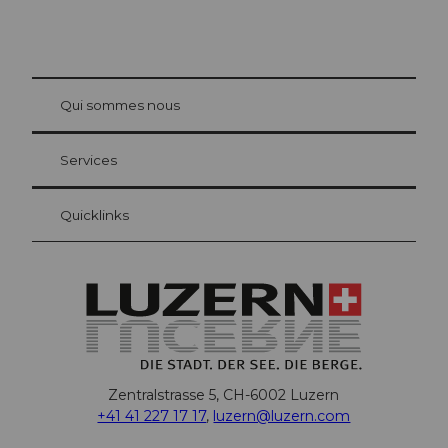
© Be
at Bre
chbü
hl
Qui sommes nous
Carte d’hôte Lucerne
Vos avantages en tant qu'hôte pour la nuit
Services
Quicklinks
Zentralstrasse 5, CH-6002 Luzern
+41 41 227 17 17
,
luzern@luzern.com