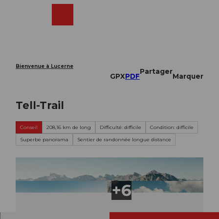
T
o
Webcams
Recherche
Menu
Shop
c
o
n
t
e
Bienvenue à Lucerne
Partager
n
GPX
PDF
Marquer
t
Tell-Trail
Conseil
208,16 km de long
Difficulté: difficile
Condition: difficile
Superbe panorama
Sentier de randonnée longue distance