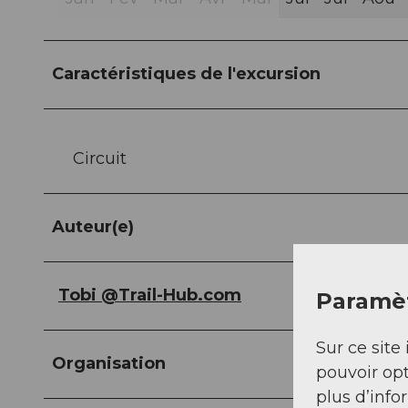
Caractéristiques de l'excursion
Circuit
Auteur(e)
Tobi @Trail-Hub.com
Paramèt
Sur ce site 
Organisation
pouvoir opt
plus d’info