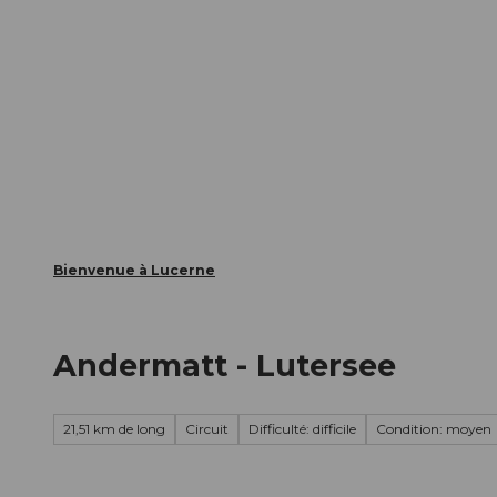
T
nts
Webcams
Carte d’hôte
o
c
La ville
La région
Informer
o
n
t
e
n
t
Bienvenue à Lucerne
Andermatt - Lutersee
21,51 km de long
Circuit
Difficulté: difficile
Condition: moyen