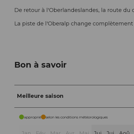
De retour à l'Oberlandeslandes, la route du 
La piste de l'Oberalp change complètement 
Bon à savoir
Meilleure saison
approprié
selon les conditions météorologiques
Jan
Fév
Mar
Avr
Mai
Jui
Jui
Aoû