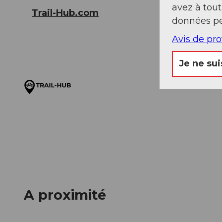
avez à tou
Trail-Hub.com
données pe
Avis de pr
Je ne sui
A proximité