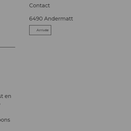
Contact
6490
Andermatt
Arrivée
st en
e
bons