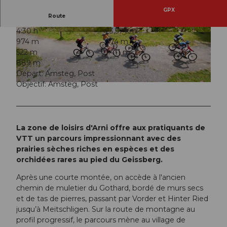
GPX
Route
4:30 h
23,57 km
© Ferienregion Andermatt
© Angel Sanchez, Ferienregion Andermatt
974 m
974 m
522 m
1.411 m
889 m
Départ: Amsteg, Post
Objectif: Amsteg, Post
© Angel Sanchez, Ferienregion Andermatt
La zone de loisirs d'Arni offre aux pratiquants de
VTT un parcours impressionnant avec des
prairies sèches riches en espèces et des
orchidées rares au pied du Geissberg.
Après une courte montée, on accède à l'ancien
chemin de muletier du Gothard, bordé de murs secs
et de tas de pierres, passant par Vorder et Hinter Ried
jusqu’à Meitschligen. Sur la route de montagne au
profil progressif, le parcours mène au village de