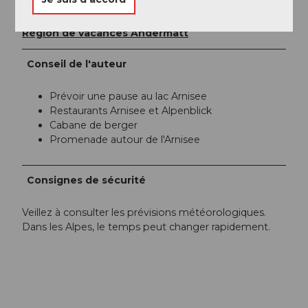
Organisation
Région de vacances Andermatt
Conseil de l'auteur
Prévoir une pause au lac Arnisee
Restaurants Arnisee et Alpenblick
Cabane de berger
Promenade autour de l'Arnisee
Consignes de sécurité
Veillez à consulter les prévisions météorologiques.
Dans les Alpes, le temps peut changer rapidement.