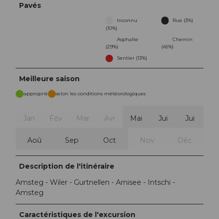
Pavés
Inconnu
Rue (3%)
(10%)
Asphalte
Chemin
(29%)
(45%)
Sentier (13%)
Meilleure saison
approprié
selon les conditions météorologiques
Jan
Fév
Mar
Avr
Mai
Jui
Jui
Aoû
Sep
Oct
Nov
Déc
Description de l'itinéraire
Amsteg - Wiler - Gurtnellen - Arnisee - Intschi -
Amsteg
Caractéristiques de l'excursion