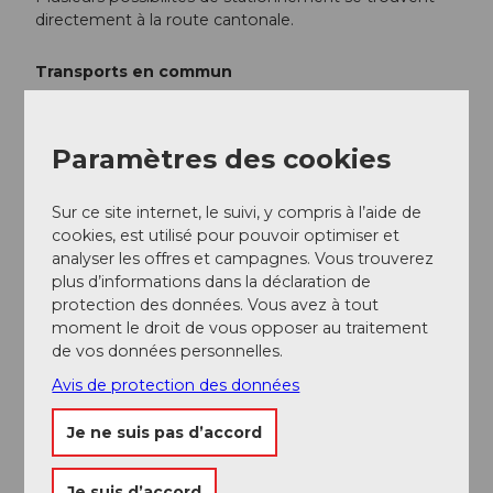
directement à la route cantonale.
Transports en commun
On peut rejoindre directement le point de départ en
bus depuis Göschenen ou Altdorf. Les horaires sont
Paramètres des cookies
les suivants :
Horaire Auto AG Uri
Sur ce site internet, le suivi, y compris à l’aide de
Informations supplémentaires / Liens
cookies, est utilisé pour pouvoir optimiser et
analyser les offres et campagnes. Vous trouverez
Pour toute autre question, n’hésitez pas à contacter
plus d’informations dans la déclaration de
protection des données. Vous avez à tout
Région de vacances Andermatt,
+41 41 888 71
moment le droit de vous opposer au traitement
00,
info@andermatt.swiss
de vos données personnelles.
Arnisee
Avis de protection des données
Auteur(e)
Je ne suis pas d’accord
Andermatt-Urserntal Tourismus GmbH
Je suis d’accord