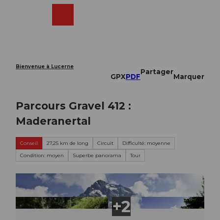
T
o
Webcams
Recherche
Menu
Shop
c
o
n
t
e
Bienvenue à Lucerne
Partager
n
GPX
PDF
Marquer
t
Parcours Gravel 412 :
Maderanertal
Conseil
27,25 km de long
Circuit
Difficulté: moyenne
Condition: moyen
Superbe panorama
Tour