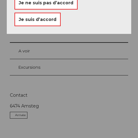
Je ne suis pas d’accord
Je suis d’accord
A proximité
Regarder sur la carte
A voir
Excursions
Contact
6474
Amsteg
Arrivée