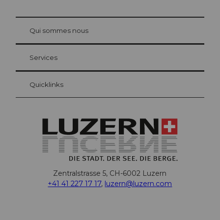
© Be
at Bre
chbü
hl
Qui sommes nous
Carte d’hôte Lucerne
Vos avantages en tant qu'hôte pour la nuit
Services
Quicklinks
Zentralstrasse 5, CH-6002 Luzern
+41 41 227 17 17
,
luzern@luzern.com