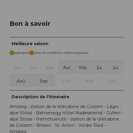
Bon à savoir
Meilleure saison
approprié
selon les conditions météorologiques
Jan
Fév
Mar
Avr
Mai
Jui
Jui
Aoû
Sep
Oct
Nov
Déc
Description de l'itinéraire
Amsteg - station de la télécabine de Golzern - Lägni -
alpe Stössi - Balmenegg Hôtel Maderanertal - Gufern -
alpe Stössi - Heimchuerütti - station de la télécabine
de Golzern - Bristen - St. Anton - Vorder Ried -
Amsteg