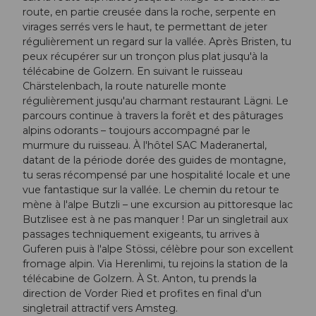
route, en partie creusée dans la roche, serpente en
virages serrés vers le haut, te permettant de jeter
régulièrement un regard sur la vallée. Après Bristen, tu
peux récupérer sur un tronçon plus plat jusqu'à la
télécabine de Golzern. En suivant le ruisseau
Chärstelenbach, la route naturelle monte
régulièrement jusqu'au charmant restaurant Lägni. Le
parcours continue à travers la forêt et des pâturages
alpins odorants – toujours accompagné par le
murmure du ruisseau. À l'hôtel SAC Maderanertal,
datant de la période dorée des guides de montagne,
tu seras récompensé par une hospitalité locale et une
vue fantastique sur la vallée. Le chemin du retour te
mène à l'alpe Butzli – une excursion au pittoresque lac
Butzlisee est à ne pas manquer ! Par un singletrail aux
passages techniquement exigeants, tu arrives à
Guferen puis à l'alpe Stössi, célèbre pour son excellent
fromage alpin. Via Herenlimi, tu rejoins la station de la
télécabine de Golzern. À St. Anton, tu prends la
direction de Vorder Ried et profites en final d'un
singletrail attractif vers Amsteg.