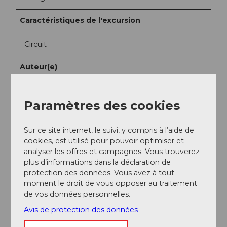
Caractéristiques de l'excursion
Circuit
Auteur(e)
Markus Fehlmann
Paramètres des cookies
Organisation
Verein Urner Wanderwege
Sur ce site internet, le suivi, y compris à l’aide de
cookies, est utilisé pour pouvoir optimiser et
Conseil de l'auteur
analyser les offres et campagnes. Vous trouverez
plus d’informations dans la déclaration de
Le parcours est signalé en continu sous le numéro
protection des données. Vous avez à tout
412.
moment le droit de vous opposer au traitement
de vos données personnelles.
Carte
Avis de protection des données
Carte Gravel et randonnée du canton d'Uri