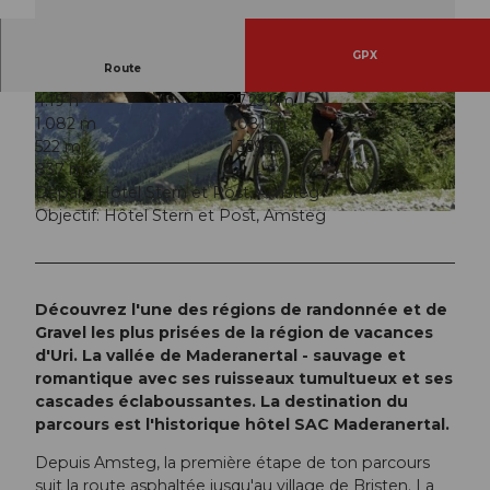
GPX
Route
4:19 h
27,25 km
© ARE, Verein Urner Wanderwege |
CC-BY
© ARE, Verein Urner Wanderwege |
CC-BY
1.082 m
1.081 m
522 m
1.359 m
837 m
Départ: Hôtel Stern et Post, Amsteg
Objectif: Hôtel Stern et Post, Amsteg
© ARE, Verein Urner Wanderwege |
CC-BY
Découvrez l'une des régions de randonnée et de
Gravel les plus prisées de la région de vacances
d'Uri. La vallée de Maderanertal - sauvage et
romantique avec ses ruisseaux tumultueux et ses
cascades éclaboussantes. La destination du
parcours est l'historique hôtel SAC Maderanertal.
Depuis Amsteg, la première étape de ton parcours
suit la route asphaltée jusqu'au village de Bristen. La