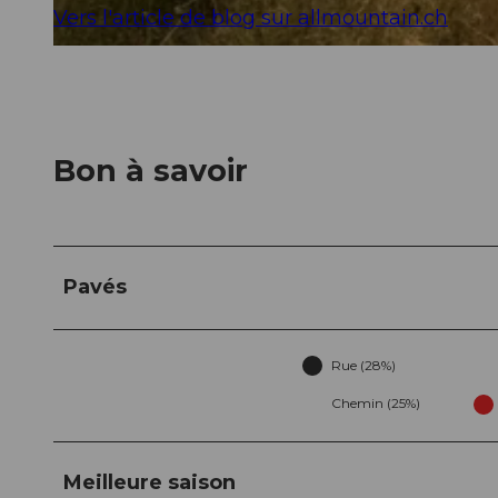
Vers l'article de blog sur allmountain.ch
© Marc Schürmann, allmountain
Bon à savoir
Pavés
Rue (28%)
Chemin (25%)
Meilleure saison