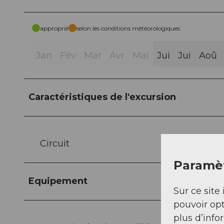
approprié
selon les conditions météorologiques
Jan
Fév
Mar
Avr
Mai
Jui
Jui
Aoû
Caractéristiques de l'excursion
Circuit
Paramèt
Equipement
Sur ce site 
pouvoir opt
plus d’info