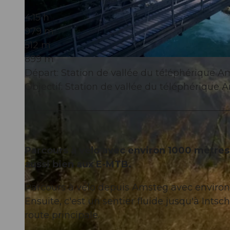
4:15 h
979 m
512 m
899 m
© Marc Schürmann, allmountain
Départ: Station de vallée du téléphérique 
Objectif: Station de vallée du téléphérique
Parcours à vélo avec environ 1000 mètres
aussi bien aux E-MTB.
Parcours à vélo depuis Amsteg avec environ
Ensuite, c'est un sentier fluide jusqu'à Intsc
route principale.