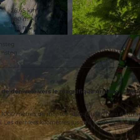
26,45 km
980 m
1.411 m
© Marc Schürmann, allmountain
Amsteg
 Amsteg
 de dénivelé vers le magnifique Arnisee. Convi
 1000 mètres de montée jusqu'au lac bleu d'Arnis
hi. Les derniers kilomètres jusqu'à Amsteg se font s