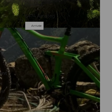
Contact
6474
Amsteg
Arrivée
ent
ee.
ur la