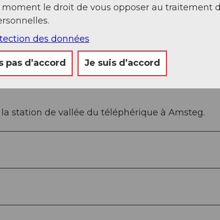
t moment le droit de vous opposer au traitement 
rsonnelles.
otection des données
s pas d’accord
Je suis d’accord
 la station de vallée du téléphérique à Amsteg.