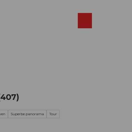
Réserver
FR
Webcams
Recherche
Shop
(407)
yen
Superbe panorama
Tour