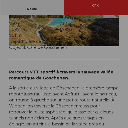
GPX
Route
3:00 h
21,26 km
© Andermatt-Urserntal Tourismus GmbH, Ferie
© Andermatt-Urserntal Tourismus GmbH, Ferie
730 m
730 m
nregion Andermatt
nregion Andermatt
1.097 m
1.798 m
701 m
Départ: Gare de Göschenen
Objectif: Gare de Göschenen
© Andermatt-Urserntal Tourismus GmbH, Ferienregion Andermatt
Parcours VTT sportif à travers la sauvage vallée
romantique de Göschenen.
À la sortie du village de Göschenen, la première rampe
monte jusqu'au juste avant Abfrutt ; avant le hameau,
on tourne à gauche sur une petite route naturelle. À
Wiggen, on traverse la Göschenenreuss pour
retrouver la route asphaltée, qui passe par quelques
tunnels non éclairés. Après quelques virages en
épingle, on atteint le bassin de la vallée près du