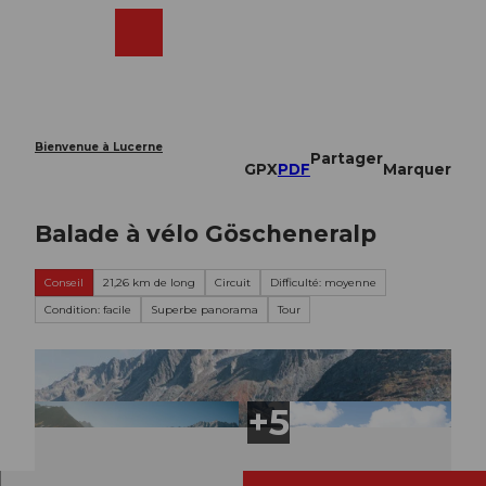
T
o
Webcams
Recherche
Menu
Shop
c
o
n
t
e
Bienvenue à Lucerne
Partager
n
GPX
PDF
Marquer
t
Balade à vélo Göscheneralp
Conseil
21,26 km de long
Circuit
Difficulté: moyenne
Condition: facile
Superbe panorama
Tour