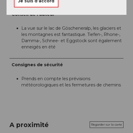
Je suis d’accord
Région de vacances Andermatt
Conseil de l'auteur
La vue sur le lac de Göscheneralp, les glaciers et
les montagnes est fantastique. Tiefen-, Rhone-,
Damma-, Schnee- et Eggstock sont également
enneigés en été
Consignes de sécurité
Prends en compte les prévisions
météorologiques et les fermetures de chemins
A proximité
Regarder sur la carte