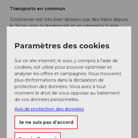
Transports en commun
Göschenen est très bien desservi par des trains depuis
le Tessin ainsi qu'Andermatt et en général la Suisse
centrale. L'horaire est le suivant :
Horaire CFF
Paramètres des cookies
Informations supplémentaires / Liens
Sur ce site internet, le suivi, y compris à l’aide de
Gasthaus Göscheneralp
cookies, est utilisé pour pouvoir optimiser et
analyser les offres et campagnes. Vous trouverez
Berggasthaus Dammagletscher
plus d’informations dans la déclaration de
protection des données. Vous avez à tout
Zeltplatz Mattli Göscheneralp
moment le droit de vous opposer au traitement
de vos données personnelles.
Auteur(e)
Avis de protection des données
Andermatt-Urserntal Tourismus GmbH
Je ne suis pas d’accord
Organisation