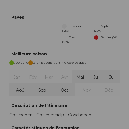
Pavés
Inconnu
Asphalte
(12%)
(28%)
Chemin
Sentier (8%)
(52%)
Meilleure saison
approprié
selon les conditions météorologiques
Jan
Fév
Mar
Avr
Mai
Jui
Jui
Aoû
Sep
Oct
Nov
Déc
Description de l'itinéraire
Göschenen - Göscheneralp - Göschenen
Caractéristiques de l'excursion