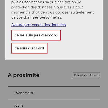
plus d’informations dans la déclaration de
Conseil de l'auteur
protection des données. Vous avez à tout
Les passages par tunnel et galerie sont chacun
moment le droit de vous opposer au traitement
évitables. Le détour jusqu'au lac Luter vaut vraiment le
de vos données personnelles.
coup (2 km supplémentaires de longueur et 35
Avis de protection des données
mètres de dénivelé).
Je ne suis pas d’accord
Carte
Carte vélo et randonnée du canton d'Uri
Je suis d’accord
A proximité
Regarder sur la carte
Evénement
A voir