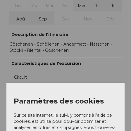
Jan
Fév
Mar
Avr
Mai
Jui
Jui
Aoû
Sep
Oct
Nov
Déc
Description de l'itinéraire
Göschenen - Schöllenen - Andermatt - Nätschen -
Stöckli - Riental - Göschenen
Caractéristiques de l'excursion
Circuit
Auteur(e)
Paramètres des cookies
Markus Fehlmann
Organisation
Sur ce site internet, le suivi, y compris à l’aide de
cookies, est utilisé pour pouvoir optimiser et
Verein Urner Wanderwege
analyser les offres et campagnes. Vous trouverez