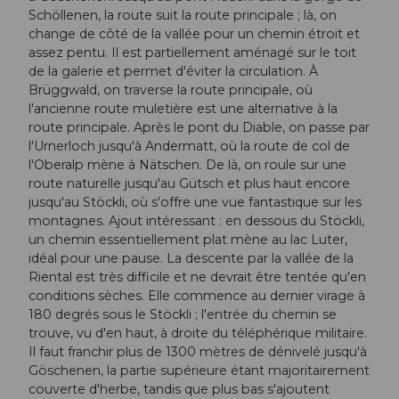
Schöllenen, la route suit la route principale ; là, on
change de côté de la vallée pour un chemin étroit et
assez pentu. Il est partiellement aménagé sur le toit
de la galerie et permet d'éviter la circulation. À
Brüggwald, on traverse la route principale, où
l'ancienne route muletière est une alternative à la
route principale. Après le pont du Diable, on passe par
l'Urnerloch jusqu'à Andermatt, où la route de col de
l'Oberalp mène à Nätschen. De là, on roule sur une
route naturelle jusqu'au Gütsch et plus haut encore
jusqu'au Stöckli, où s'offre une vue fantastique sur les
montagnes. Ajout intéressant : en dessous du Stöckli,
un chemin essentiellement plat mène au lac Luter,
idéal pour une pause. La descente par la vallée de la
Riental est très difficile et ne devrait être tentée qu'en
conditions sèches. Elle commence au dernier virage à
180 degrés sous le Stöckli ; l'entrée du chemin se
trouve, vu d'en haut, à droite du téléphérique militaire.
Il faut franchir plus de 1300 mètres de dénivelé jusqu'à
Göschenen, la partie supérieure étant majoritairement
couverte d'herbe, tandis que plus bas s'ajoutent