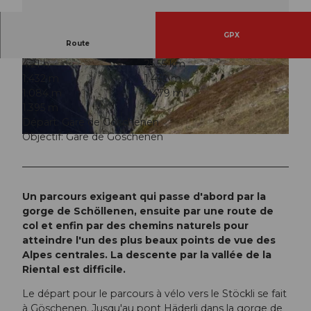
GPX
Route
4:21 h
25,55 km
© ARE, Verein Urner Wanderwege |
CC-BY
© ARE, Verein Urner Wanderwege |
CC-BY
1.432 m
1.432 m
1.084 m
2.479 m
1.395 m
Départ: Gare de Göschenen
Objectif: Gare de Göschenen
© ARE, Verein Urner Wanderwege |
CC-BY
Un parcours exigeant qui passe d'abord par la
gorge de Schöllenen, ensuite par une route de
col et enfin par des chemins naturels pour
atteindre l'un des plus beaux points de vue des
Alpes centrales. La descente par la vallée de la
Riental est difficile.
Le départ pour le parcours à vélo vers le Stöckli se fait
à Göschenen. Jusqu'au pont Häderli dans la gorge de