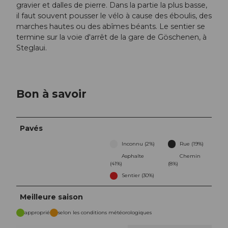
gravier et dalles de pierre. Dans la partie la plus basse,
il faut souvent pousser le vélo à cause des éboulis, des
marches hautes ou des abîmes béants. Le sentier se
termine sur la voie d'arrêt de la gare de Göschenen, à
Steglaui.
Bon à savoir
Pavés
Inconnu (2%)
Rue (19%)
Asphalte
Chemin
(41%)
(8%)
Sentier (30%)
Meilleure saison
approprié
selon les conditions météorologiques