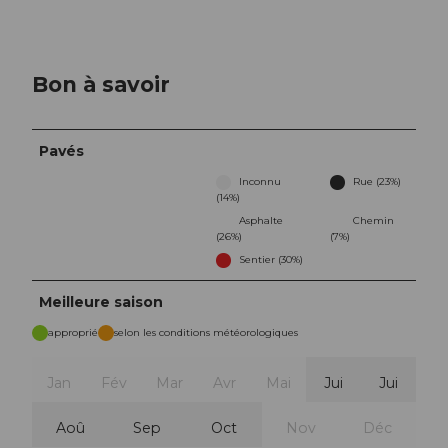
Bon à savoir
Pavés
Inconnu
Rue (23%)
(14%)
Asphalte
Chemin
(26%)
(7%)
Sentier (30%)
Meilleure saison
approprié
selon les conditions météorologiques
Jan
Fév
Mar
Avr
Mai
Jui
Jui
Aoû
Sep
Oct
Nov
Déc