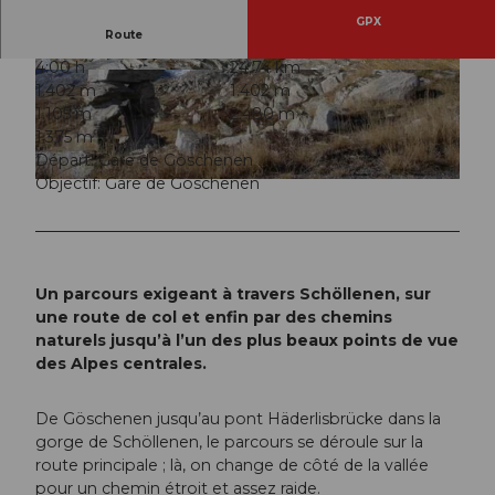
GPX
Route
4:00 h
24,74 km
© Ferienregion Andermatt
© Ferienregion Andermatt
1.402 m
1.402 m
1.105 m
2.480 m
1.375 m
Départ: Gare de Göschenen
Objectif: Gare de Göschenen
© Ferienregion Andermatt
Un parcours exigeant à travers Schöllenen, sur
une route de col et enfin par des chemins
naturels jusqu’à l’un des plus beaux points de vue
des Alpes centrales.
De Göschenen jusqu’au pont Häderlisbrücke dans la
gorge de Schöllenen, le parcours se déroule sur la
route principale ; là, on change de côté de la vallée
pour un chemin étroit et assez raide.