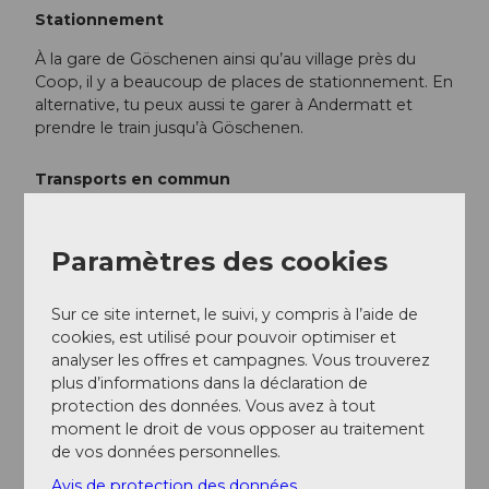
Stationnement
À la gare de Göschenen ainsi qu’au village près du
Coop, il y a beaucoup de places de stationnement. En
alternative, tu peux aussi te garer à Andermatt et
prendre le train jusqu’à Göschenen.
Transports en commun
Göschenen est très bien desservi par des liaisons
ferroviaires depuis le Tessin ainsi que Andermatt et
Paramètres des cookies
plus généralement la Suisse centrale. L’horaire est le
suivant :
Horaire CFF
Sur ce site internet, le suivi, y compris à l’aide de
cookies, est utilisé pour pouvoir optimiser et
Informations supplémentaires / Liens
analyser les offres et campagnes. Vous trouverez
plus d’informations dans la déclaration de
Les horaires de la télécabine Gütsch-Express
protection des données. Vous avez à tout
sont les suivants :
Andermatt+Sedrun+Disentis
moment le droit de vous opposer au traitement
Pour toute autre question, n’hésite pas à
de vos données personnelles.
contacter :
Région de vacances Andermatt
, +41
Avis de protection des données