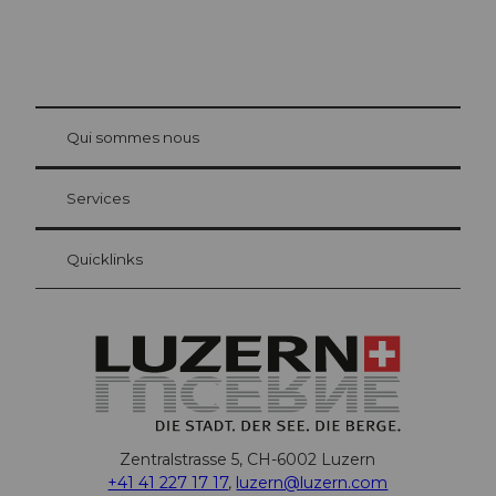
© Be
at Bre
chbü
hl
Qui sommes nous
Carte d’hôte Lucerne
Vos avantages en tant qu'hôte pour la nuit
Services
Quicklinks
Zentralstrasse 5, CH-6002 Luzern
+41 41 227 17 17
,
luzern@luzern.com