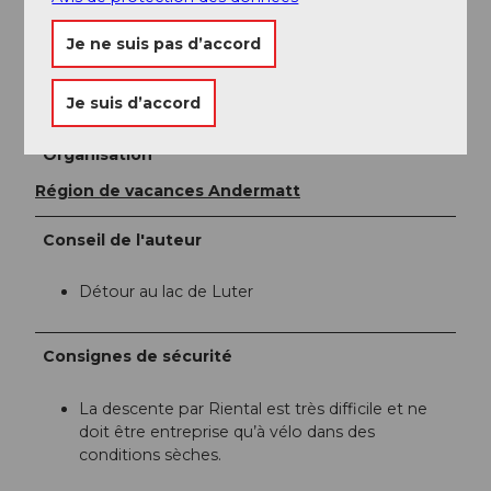
41 888 71 00,
info@andermatt.swiss
Je ne suis pas d’accord
Auteur(e)
Je suis d’accord
Andermatt-Urserntal Tourismus GmbH
Organisation
Région de vacances Andermatt
Conseil de l'auteur
Détour au lac de Luter
Consignes de sécurité
La descente par Riental est très difficile et ne
doit être entreprise qu’à vélo dans des
conditions sèches.